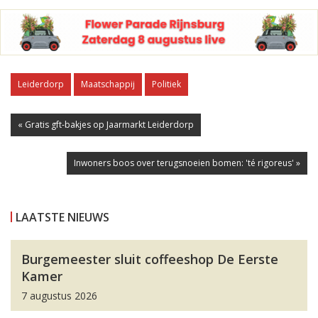
Leiderdorp
Maatschappij
Politiek
« Gratis gft-bakjes op Jaarmarkt Leiderdorp
Inwoners boos over terugsnoeien bomen: 'té rigoreus' »
LAATSTE NIEUWS
Burgemeester sluit coffeeshop De Eerste
Kamer
7 augustus 2026