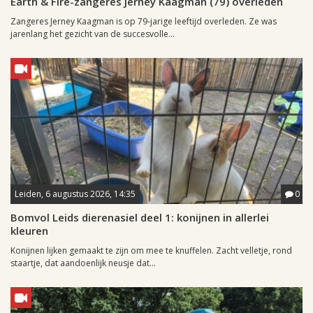
Earth & Fire-zangeres Jerney Kaagman (79) overleden
Zangeres Jerney Kaagman is op 79-jarige leeftijd overleden. Ze was
jarenlang het gezicht van de succesvolle...
Leiden, 6 augustus 2026, 14:35
0
Bomvol Leids dierenasiel deel 1: konijnen in allerlei
kleuren
Konijnen lijken gemaakt te zijn om mee te knuffelen. Zacht velletje, rond
staartje, dat aandoenlijk neusje dat...