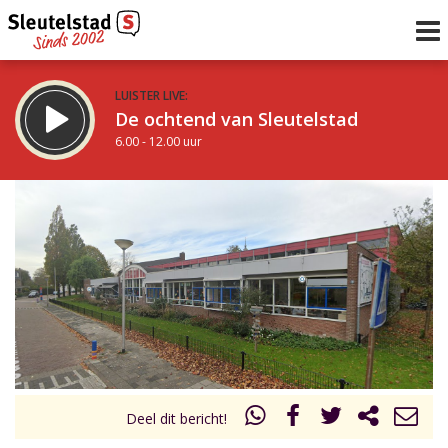
LUISTER LIVE:
De ochtend van Sleutelstad
6.00 - 12.00 uur
STRAKS:
De middag van Sleutelstad
12.00 - 18.00 uur
uur 1 van 0
Vorig uur
Volgend uur
Inklappen
Deel dit bericht!