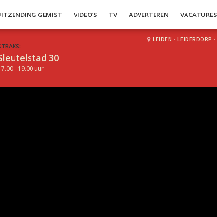
UITZENDING GEMIST
VIDEO’S
TV
ADVERTEREN
VACATURE
LEIDEN
·
LEIDERDORP
·
STRAKS:
Sleutelstad 30
17.00 - 19.00 uur