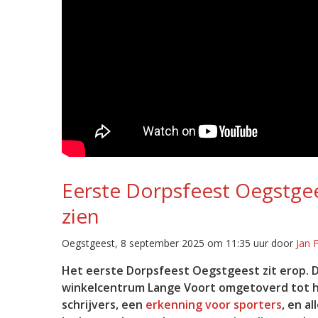
Eerste Dorpsfeest Oegstgee
zien
Oegstgeest, 8 september 2025 om 11:35 uur door
Jan 
Het eerste Dorpsfeest Oegstgeest zit erop. D
winkelcentrum Lange Voort omgetoverd tot hé
schrijvers, een
erkenning voor sporters
, en a