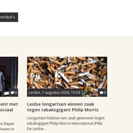
venshof »
0
Leiden, 7 augustus 2026, 15:59
0
pent met
Leidse longartsen winnen zaak
ociaal
tegen tabaksgigant Philip Morris
Longartsen hebben een zaak gewonnen tegen
tabaksgigant Philip Morris International (PMI).
en Rayan
De Leidse...
 Haven in