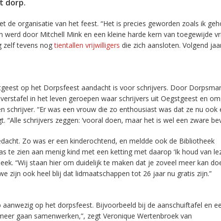
t dorp.
et de organisatie van het feest. “Het is precies geworden zoals ik ge
an werd door Mitchell Mink en een kleine harde kern van toegewijde vrij
ag zelf tevens nog
tientallen vrijwilligers
die zich aansloten. Volgend jaa
tgeest op het Dorpsfeest aandacht is voor schrijvers. Door Dorpsmar
verstafel in het leven geroepen waar schrijvers uit Oegstgeest en om
 schrijver. “Er was een vrouw die zo enthousiast was dat ze nu ook
t. “Alle schrijvers zeggen: ‘vooral doen, maar het is wel een zware bev
acht. Zo was er een kinderochtend, en meldde ook de Bibliotheek
s te zien aan menig kind met een ketting met daarop ‘Ik houd van lez
heek. “Wij staan hier om duidelijk te maken dat je zoveel meer kan doe
 zijn ook heel blij dat lidmaatschappen tot 26 jaar nu gratis zijn.”
aanwezig op het dorpsfeest. Bijvoorbeeld bij de aanschuiftafel en e
eds meer gaan samenwerken,”, zegt Veronique Wertenbroek van