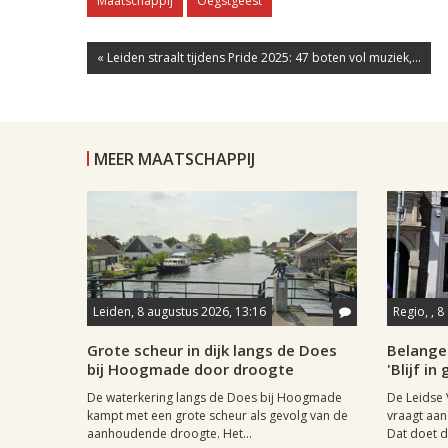
Maatschappij
Oegstgeest
« Leiden straalt tijdens Pride 2025: 47 boten vol muziek,...
MEER MAATSCHAPPIJ
Leiden, 8 augustus 2026, 13:16
Regio, , 
Grote scheur in dijk langs de Does
Belange
bij Hoogmade door droogte
'Blijf i
De waterkering langs de Does bij Hoogmade
De Leidse 
kampt met een grote scheur als gevolg van de
vraagt aan
aanhoudende droogte. Het...
Dat doet de