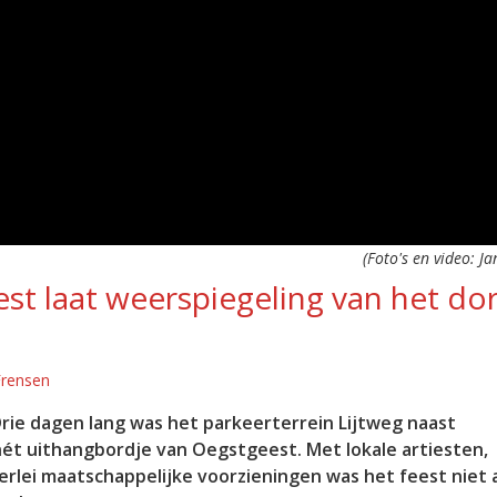
(Foto's en video: J
st laat weerspiegeling van het do
Frensen
rie dagen lang was het parkeerterrein Lijtweg naast
t uithangbordje van Oegstgeest. Met lokale artiesten,
llerlei maatschappelijke voorzieningen was het feest niet 