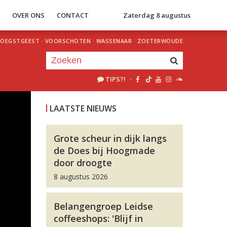
S
OVER ONS
CONTACT
Zaterdag 8 augustus
OEGSTGEEST
·
VOORSCHOTEN
·
WASSENAAR
·
ZOETERWOUDE
TIPS?!
·
Je luistert nu naar
uur 1 van 0
LAATSTE NIEUWS
«
Vorig uur
Volgend uur
»
Grote scheur in dijk langs
de Does bij Hoogmade
door droogte
8 augustus 2026
Belangengroep Leidse
coffeeshops: 'Blijf in