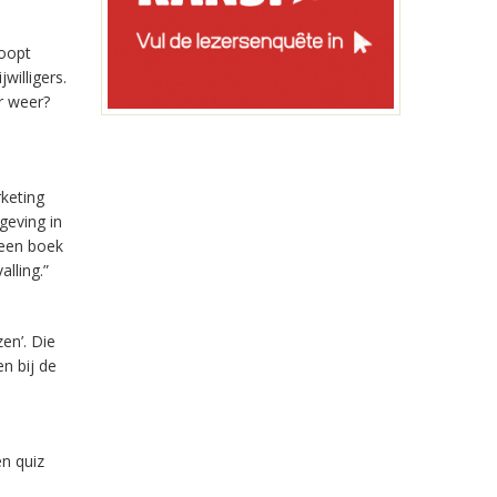
hoopt
willigers.
r weer?
keting
geving in
 een boek
alling.”
en’. Die
n bij de
en quiz