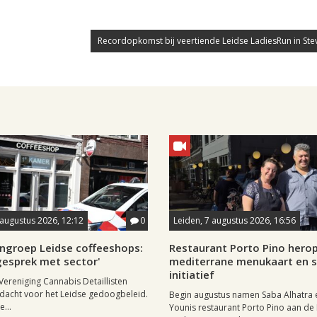
Recordopkomst bij veertiende Leidse LadiesRun in Ste
8 augustus 2026, 12:12
0
Leiden, 7 augustus 2026, 16:56
ngroep Leidse coffeeshops:
Restaurant Porto Pino hero
n gesprek met sector'
mediterrane menukaart en s
initiatief
Vereniging Cannabis Detaillisten
dacht voor het Leidse gedoogbeleid.
Begin augustus namen Saba Alhatra 
...
Younis restaurant Porto Pino aan de