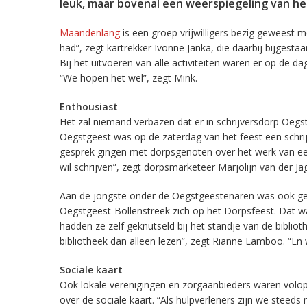
leuk, maar bovenal een weerspiegeling van he
Maandenlang
is een groep vrijwilligers bezig geweest m
had”, zegt kartrekker Ivonne Janka, die daarbij bijgesta
Bij het uitvoeren van alle activiteiten waren er op de d
“We hopen het wel”, zegt Mink.
Enthousiast
Het zal niemand verbazen dat er in schrijversdorp Oegs
Oegstgeest was op de zaterdag van het feest een schrij
gesprek gingen met dorpsgenoten over het werk van een
wil schrijven”, zegt dorpsmarketeer Marjolijn van der Jag
Aan de jongste onder de Oegstgeestenaren was ook ged
Oegstgeest-Bollenstreek zich op het Dorpsfeest. Dat wa
hadden ze zelf geknutseld bij het standje van de bibliot
bibliotheek dan alleen lezen”, zegt Rianne Lamboo. “En we
Sociale kaart
Ook lokale verenigingen en zorgaanbieders waren volop 
over de sociale kaart. “Als hulpverleners zijn we ste