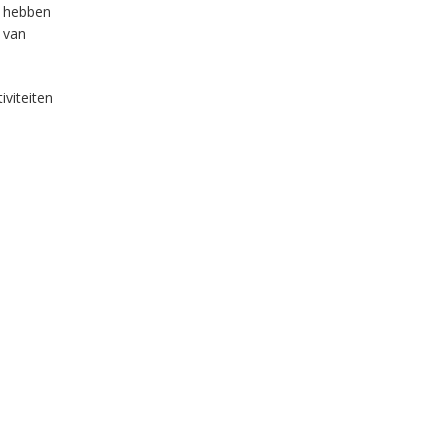
s hebben
n van
iviteiten