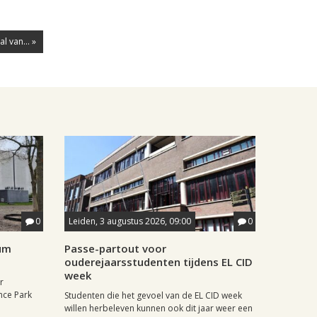
l van... »
0
Leiden, 3 augustus 2026, 09:00
0
rum
Passe-partout voor
ouderejaarsstudenten tijdens EL CID
week
r
nce Park
Studenten die het gevoel van de EL CID week
willen herbeleven kunnen ook dit jaar weer een