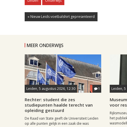
Leiden
Onderwijs
« Nieuw Leids voetbalshirt gepresenteerd
MEER ONDERWIJS
Leiden, 5 augustus 2026, 12:30
1
Leiden, 5
Rechter: student die zes
Museum 
studiepunten haalde terecht van
voor re
opleiding gestuurd
Rijksmuseu
het publie
De Raad van State geeft de Universiteit Leiden
wasmodelle
op alle punten gelijk in een zaak die was