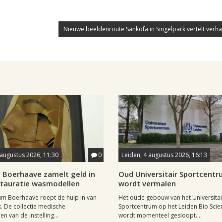
Nieuwe beeldenroute Sankofa in Singelpark vertelt verhaa
 augustus 2026, 11:30
0
Leiden, 4 augustus 2026, 16:13
Boerhaave zamelt geld in
Oud Universitair Sportcent
stauratie wasmodellen
wordt vermalen
m Boerhaave roept de hulp in van
Het oude gebouw van het Universitai
k. De collectie medische
Sportcentrum op het Leiden Bio Scie
n van de instelling...
wordt momenteel gesloopt....