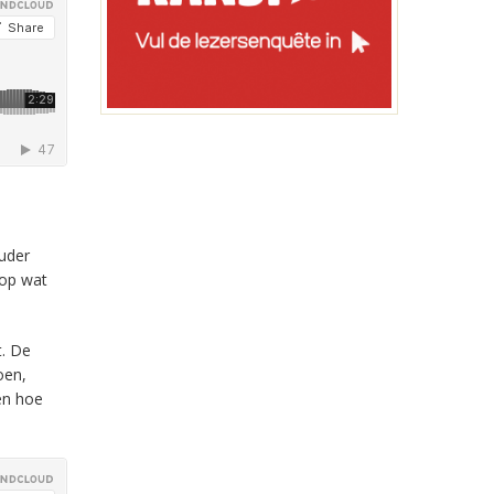
uder
 op wat
t. De
oen,
en hoe