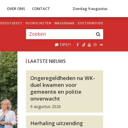
S
OVER ONS
CONTACT
Zondag 9 augustus
OEGSTGEEST
·
VOORSCHOTEN
·
WASSENAAR
·
ZOETERWOUDE
TIPS?!
·
Je luistert nu naar
uur 1 van 0
LAATSTE NIEUWS
«
Vorig uur
Volgend uur
»
Ongeregeldheden na WK-
duel kwamen voor
gemeente en politie
onverwacht
9 augustus 2026
Herhaling uitzending