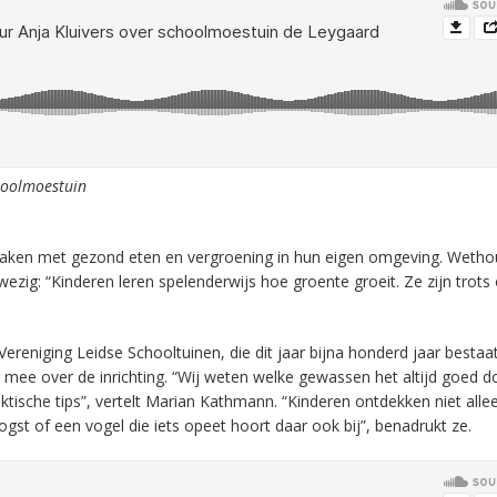
choolmoestuin
 maken met gezond eten en vergroening in hun eigen omgeving. Wetho
zig: “Kinderen leren spelenderwijs hoe groente groeit. Ze zijn trots
reniging Leidse Schooltuinen, die dit jaar bijna honderd jaar bestaa
t mee over de inrichting. “Wij weten welke gewassen het altijd goed d
tische tips”, vertelt Marian Kathmann. “Kinderen ontdekken niet alle
gst of een vogel die iets opeet hoort daar ook bij”, benadrukt ze.