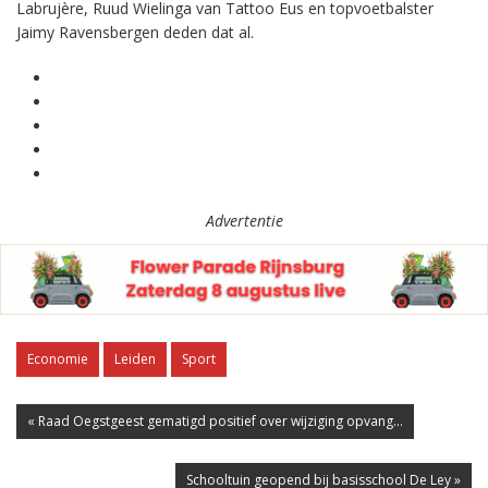
Labrujère, Ruud Wielinga van Tattoo Eus en topvoetbalster
Jaimy Ravensbergen deden dat al.
Advertentie
Economie
Leiden
Sport
« Raad Oegstgeest gematigd positief over wijziging opvang...
Schooltuin geopend bij basisschool De Ley »