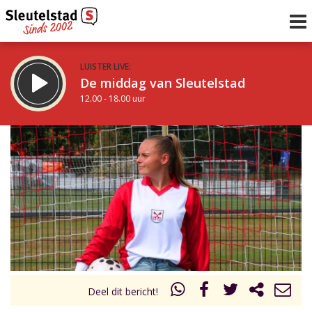
LUISTER LIVE:
De middag van Sleutelstad
12.00 - 18.00 uur
STRAKS:
De avond van Sleutelstad
18.00 - 19.00 uur
uur 1 van 0
Vorig uur
Volgend uur
Inklappen
Deel dit bericht!