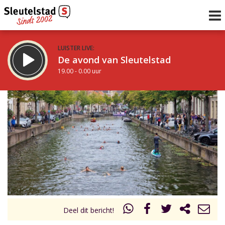
LUISTER LIVE:
De avond van Sleutelstad
19.00 - 0.00 uur
STRAKS:
De nacht van Sleutelstad
0.00 - 6.00 uur
uur 1 van 0
Vorig uur
Volgend uur
Inklappen
Deel dit bericht!