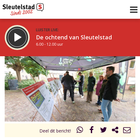
LUISTER LIVE:
De ochtend van Sleutelstad
6.00 - 12.00 uur
STRAKS:
De middag van Sleutelstad
12.00 - 18.00 uur
uur 1 van 0
Vorig uur
Volgend uur
Inklappen
Deel dit bericht!