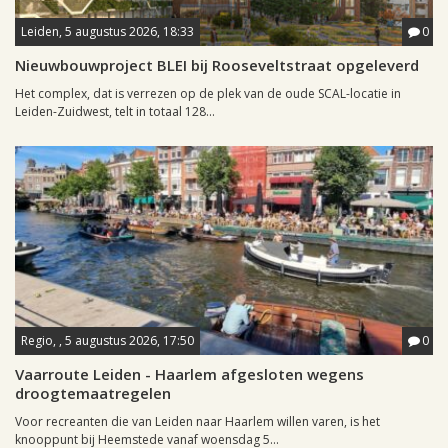
Leiden, 5 augustus 2026, 18:33
0
Nieuwbouwproject BLEI bij Rooseveltstraat opgeleverd
Het complex, dat is verrezen op de plek van de oude SCAL-locatie in
Leiden-Zuidwest, telt in totaal 128...
Regio, , 5 augustus 2026, 17:50
0
Vaarroute Leiden - Haarlem afgesloten wegens
droogtemaatregelen
Voor recreanten die van Leiden naar Haarlem willen varen, is het
knooppunt bij Heemstede vanaf woensdag 5...