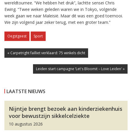
wereldtournee. “We hebben het druk”, lachtte sensei Chris
Ewing. “Twee weken geleden waren we in Tokyo, volgende
week gaan we naar Maleisië. Maar dit was een goed toernooi.
We zijn volgend jaar zeker terug, met een groter team.”
Oegstgeest
Sport
« Carpetright failliet verklaard: 75 winkels dicht
Leiden start campagne ‘Let's Bloomit – Love Leiden' »
LAATSTE NIEUWS
Nijntje brengt bezoek aan kinderziekenhuis
voor bewustzijn sikkelcelziekte
10 augustus 2026