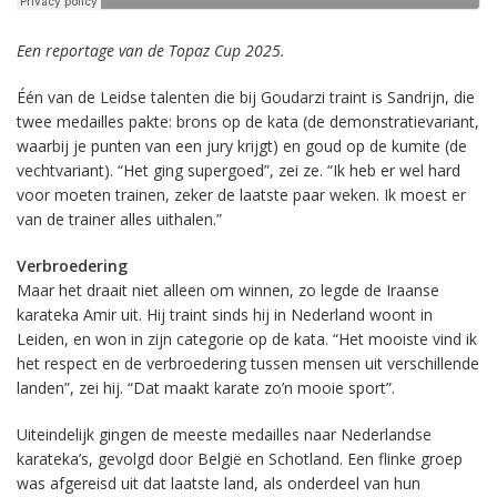
Een reportage van de Topaz Cup 2025.
Één van de Leidse talenten die bij Goudarzi traint is Sandrijn, die
twee medailles pakte: brons op de kata (de demonstratievariant,
waarbij je punten van een jury krijgt) en goud op de kumite (de
vechtvariant). “Het ging supergoed”, zei ze. “Ik heb er wel hard
voor moeten trainen, zeker de laatste paar weken. Ik moest er
van de trainer alles uithalen.”
Verbroedering
Maar het draait niet alleen om winnen, zo legde de Iraanse
karateka Amir uit. Hij traint sinds hij in Nederland woont in
Leiden, en won in zijn categorie op de kata. “Het mooiste vind ik
het respect en de verbroedering tussen mensen uit verschillende
landen”, zei hij. “Dat maakt karate zo’n mooie sport”.
Uiteindelijk gingen de meeste medailles naar Nederlandse
karateka’s, gevolgd door België en Schotland. Een flinke groep
was afgereisd uit dat laatste land, als onderdeel van hun