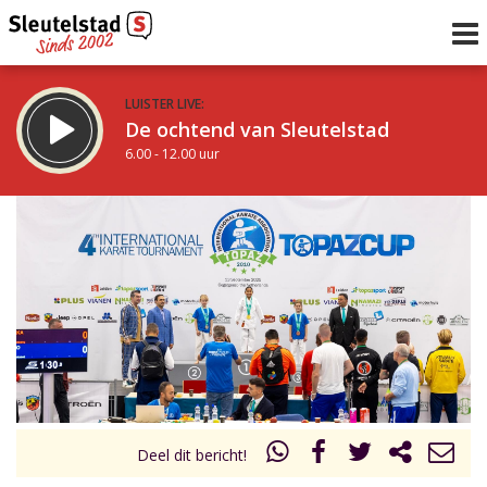
LUISTER LIVE:
De ochtend van Sleutelstad
6.00 - 12.00 uur
STRAKS:
De middag van Sleutelstad
12.00 - 18.00 uur
uur 1 van 0
Vorig uur
Volgend uur
Inklappen
Deel dit bericht!