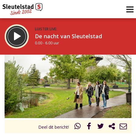
LUISTER LIVE:
De nacht van Sleutelstad
0.00 - 6.00 uur
STRAKS:
De ochtend van Sleutelstad
6.00 - 12.00 uur
uur 1 van 0
Vorig uur
Volgend uur
Inklappen
Deel dit bericht!