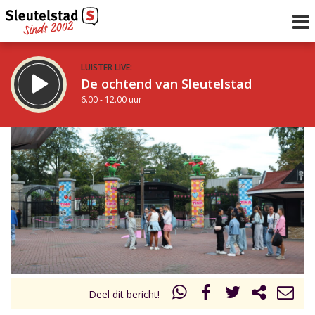
LUISTER LIVE:
De ochtend van Sleutelstad
6.00 - 12.00 uur
STRAKS:
De middag van Sleutelstad
12.00 - 18.00 uur
uur 1 van 0
Vorig uur
Volgend uur
Inklappen
Deel dit bericht!