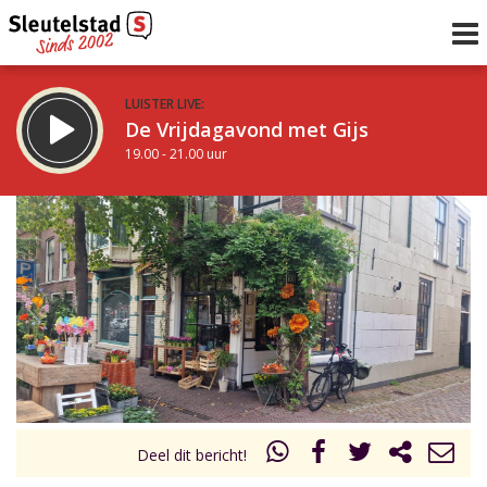
LUISTER LIVE:
De Vrijdagavond met Gijs
19.00 - 21.00 uur
STRAKS:
De avond van Sleutelstad
21.00 - 0.00 uur
uur 1 van 0
Vorig uur
Volgend uur
Inklappen
Deel dit bericht!