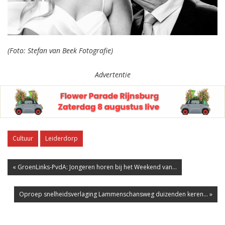
(Foto: Stefan van Beek Fotografie)
Advertentie
Cultuur
Leiderdorp
« GroenLinks-PvdA: Jongeren horen bij het Weekend van...
Oproep snelheidsverlaging Lammenschansweg duizenden keren... »