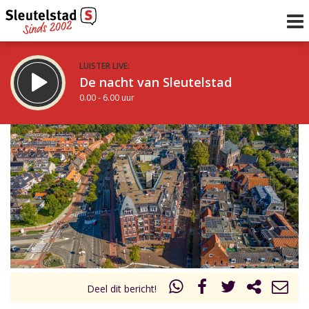
LUISTER LIVE:
De nacht van Sleutelstad
0.00 - 6.00 uur
STRAKS:
De ochtend van Sleutelstad
6.00 - 12.00 uur
uur 1 van 0
Vorig uur
Volgend uur
Inklappen
Deel dit bericht!