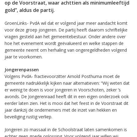
op de Voorstraat, waar achttien als minimumleeftijd
gold”, aldus de partij.
GroenLinks- PvdA wil dat er volgend jaar meer aandacht komt
voor deze groep jongeren. De partij heeft daarom schriftelijke
vragen gesteld aan het gemeentebestuur. Onder andere over
hoe het evenement wordt geëvalueerd en welke stappen de
gemeente neemt om herhaling van ongeregeldheden volgend
jaar te voorkomen.
Jongerenpassen
Volgens PvdA- fractievoorzitter Arnold Posthuma moet de
gemeente nadrukkelijk kijken naar alternatieven: “Wij weten dat
er weinig te doen is voor jongeren in Voorschoten, zeker ’s
avonds. De Jongerenraad heeft dit in een eigen onderzoek ook
eerder laten zien. Het is mooi dat het feest in de Voorstraat dit
jaar dankzij de ondernemers met de inzet van hekken en
beveiliging rustig verliep.
Jongeren zo massaal in de Schoolstraat laten samenkomen is
echter geen goede oplossing. Voor volgend jaar willen wij