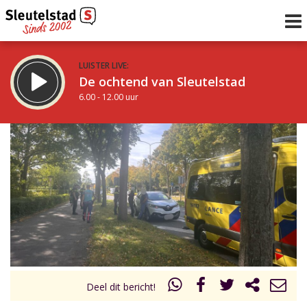
LUISTER LIVE:
De ochtend van Sleutelstad
6.00 - 12.00 uur
STRAKS:
De middag van Sleutelstad
12.00 - 18.00 uur
uur 1 van 0
Vorig uur
Volgend uur
Inklappen
Deel dit bericht!