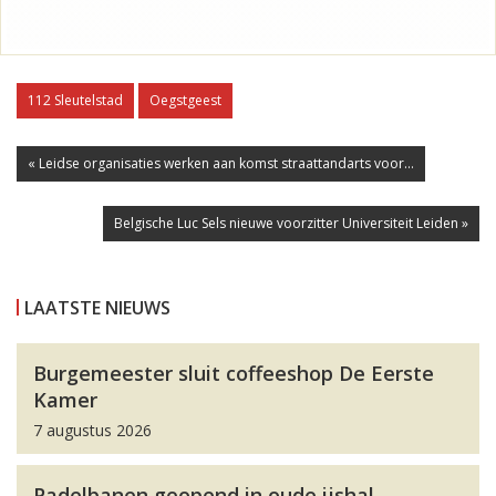
112 Sleutelstad
Oegstgeest
« Leidse organisaties werken aan komst straattandarts voor...
Belgische Luc Sels nieuwe voorzitter Universiteit Leiden »
LAATSTE NIEUWS
Burgemeester sluit coffeeshop De Eerste
Kamer
7 augustus 2026
Padelbanen geopend in oude ijshal