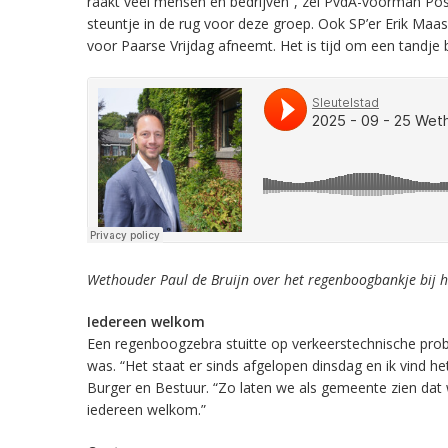
raakt veel mensen en bedrijven”, zei PvdA-voorman Post
steuntje in de rug voor deze groep. Ook SP’er Erik Maass
voor Paarse Vrijdag afneemt. Het is tijd om een tandje bi
Wethouder Paul de Bruijn over het regenboogbankje bij 
Iedereen welkom
Een regenboogzebra stuitte op verkeerstechnische prob
was. “Het staat er sinds afgelopen dinsdag en ik vind h
Burger en Bestuur. “Zo laten we als gemeente zien dat 
iedereen welkom.”