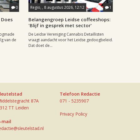
0
Regio, , 8 augustus 2026, 12:12
1
e Does
Belangengroep Leidse coffeeshops:
'Blijf in gesprek met sector'
Hoogmade
De Leidse Vereniging Cannabis Detaillisten
lg van de
vraagt aandacht voor het Leidse gedoogbeleid.
Dat doet de...
leutelstad
Telefoon Redactie
iddelstegracht 87A
071 - 5235907
312 TT Leiden
Privacy Policy
-mail
edactie@sleutelstad.nl