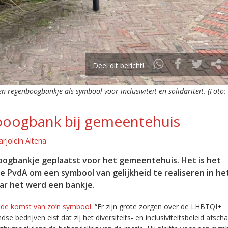
Deel dit bericht!
n regenboogbankje als symbool voor inclusiviteit en solidariteit. (Foto:
boogbank bij gemeentehuis
rjolein Altena
gbankje geplaatst voor het gemeentehuis. Het is het
 PvdA om een symbool van gelijkheid te realiseren in he
ar het werd een bankje.
 de komst van zo’n symbool.
“Er zijn grote zorgen over de LHBTQI+
edrijven eist dat zij het diversiteits- en inclusiviteitsbeleid afscha