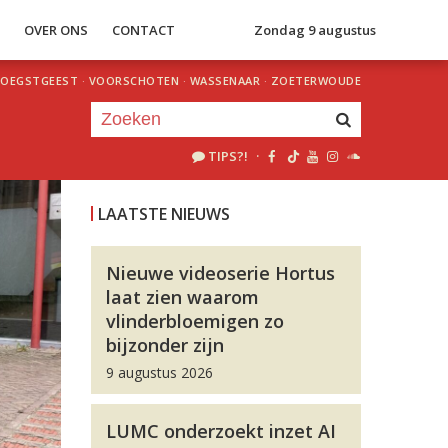
S
OVER ONS
CONTACT
Zondag 9 augustus
OEGSTGEEST
·
VOORSCHOTEN
·
WASSENAAR
·
ZOETERWOUDE
TIPS?!
·
Je luistert nu naar
uur 1 van 0
LAATSTE NIEUWS
«
Vorig uur
Volgend uur
»
Nieuwe videoserie Hortus
laat zien waarom
vlinderbloemigen zo
bijzonder zijn
9 augustus 2026
LUMC onderzoekt inzet AI