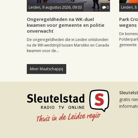
Leiden, 9 augustus 2026, 09:03
0
Leiden, 8
Ongeregeldheden na WK-duel
Park Cr
kwamen voor gemeente en politie
wegens 
onverwacht
De komende
Polderpar
De ongeregeldheden die in Leiden ontstonden
gemeente e
na de WK-wedstrijd tussen Marokko en Canada
kwamen voor de...
Meer Maatschappij
Sleutels
gratis ni
informat