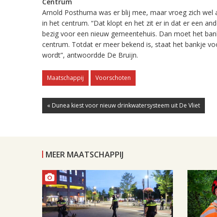
Centrum
Arnold Posthuma was er blij mee, maar vroeg zich wel af 
in het centrum. “Dat klopt en het zit er in dat er een a
bezig voor een nieuw gemeentehuis. Dan moet het bankje
centrum. Totdat er meer bekend is, staat het bankje voo
wordt”, antwoordde De Bruijn.
Maatschappij
Voorschoten
« Dunea kiest voor nieuw drinkwatersysteem uit De Vliet
MEER MAATSCHAPPIJ