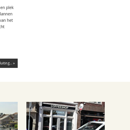
een plek
plannen
van het
cht
iting... »