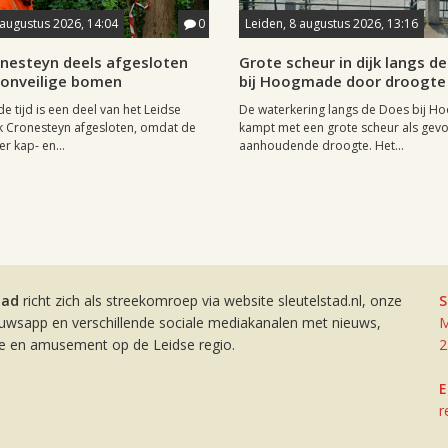
 augustus 2026, 14:04
0
Leiden, 8 augustus 2026, 13:16
onesteyn deels afgesloten
Grote scheur in dijk langs d
onveilige bomen
bij Hoogmade door droogte
 tijd is een deel van het Leidse
De waterkering langs de Does bij 
k Cronesteyn afgesloten, omdat de
kampt met een grote scheur als gevo
r kap- en...
aanhoudende droogte. Het...
tad
richt zich als streekomroep via website sleutelstad.nl, onze
S
euwsapp en verschillende sociale mediakanalen met nieuws,
M
ie en amusement op de Leidse regio.
2
E
r