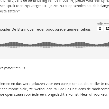
huma tijdens de behandeling van de motie. Hij pleitte voor een symb
en sprak toen zijn zorgen uit. “Je ziet nu al op scholen dat de belangs
j te zetten.”
het gemeentehuis.
lemen en dus werd gekozen voor een bankje omdat dat sneller te rea
et een mooie plek”, zei wethouder Paul de Bruijn tijdens de raadscom
we open staan voor iedereen, ongedacht afkomst, kleur of voorkeur. 