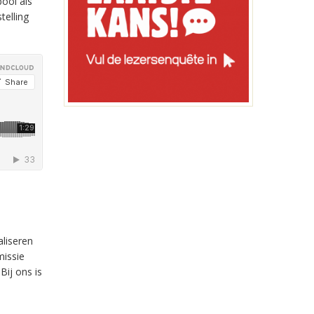
ool als
telling
liseren
missie
Bij ons is