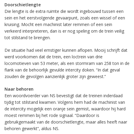
Doorschietlengte
Die lengte is de extra ruimte die wordt ingebouwd tussen een
sein en het eerstvolgende gevaarpunt, zoals een wissel of een
kruising. Mocht een machinist later remmen of een sein
verkeerd interpreteren, dan is er nog speling om de trein veilig
tot stilstand te brengen.
De situatie had veel ernstiger kunnen aflopen. Mooij schrijft dat
werd voorkomen dat de trein, een loctrein van drie
locomotieven van 53 meter, als een stormram van 258 ton in de
flank van de behoorlijk gevulde intercity doken. “In dat geval
zouden de gevolgen aanzienlijk groter zijn geweest.”
Naar behoren
Een woordvoerder van NS bevestigt dat de treinen inderdaad
tijdig tot stilstand kwamen. Volgens hem had de machinist van
de intercity mogelijk een oranje sein gemist, waardoor hij hard
moest remmen bij het rode signaal. “Daardoor is
gebruikgemaakt van de doorschietlengte, maar alles heeft naar
behoren gewerkt”, aldus NS.