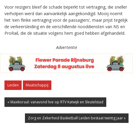
Voor reizigers bleef de schade beperkt tot vertraging, die sneller
verholpen werd dan aanvankelijk aangekondigd. Mooij noemt
het ‘een flinke vertraging voor de passagiers’, maar prijst tegelijk
de verkeersleiding en de verschillende nooddiensten van NS en
ProRail, die de situatie volgens hem goed hebben afgehandeld.
Advertentie
Leiden
Maatschappij
« Maxikoraal: vanavond live op RTV Katwijk en Sleutelstad
Zorg en Zekerheid Basketball Leiden bestaat twintig jaar »