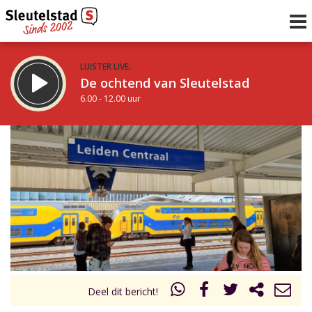
LUISTER LIVE:
De ochtend van Sleutelstad
6.00 - 12.00 uur
STRAKS:
De middag van Sleutelstad
12.00 - 18.00 uur
uur 1 van 0
Vorig uur
Volgend uur
Inklappen
Deel dit bericht!