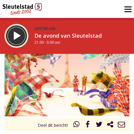
LUISTER LIVE:
De avond van Sleutelstad
21.00 - 0.00 uur
STRAKS:
De nacht van Sleutelstad
0.00 - 6.00 uur
uur 1 van 0
Vorig uur
Volgend uur
Inklappen
Deel dit bericht!