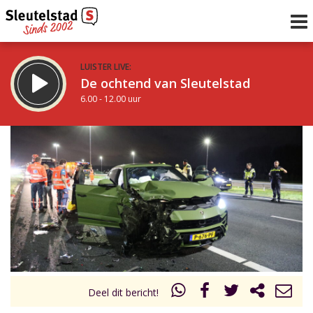
LUISTER LIVE:
De ochtend van Sleutelstad
6.00 - 12.00 uur
STRAKS:
De middag van Sleutelstad
12.00 - 18.00 uur
uur 1 van 0
Vorig uur
Volgend uur
Inklappen
Deel dit bericht!