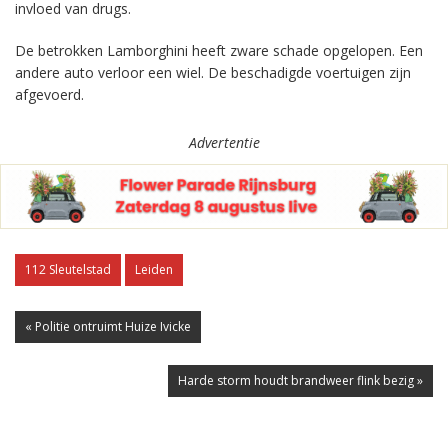
invloed van drugs.
De betrokken Lamborghini heeft zware schade opgelopen. Een
andere auto verloor een wiel. De beschadigde voertuigen zijn
afgevoerd.
Advertentie
112 Sleutelstad
Leiden
« Politie ontruimt Huize Ivicke
Harde storm houdt brandweer flink bezig »