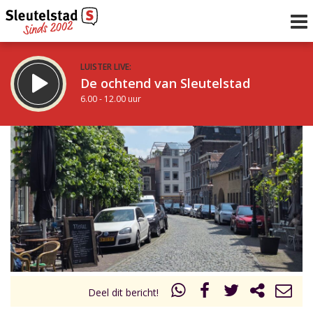
LUISTER LIVE:
De ochtend van Sleutelstad
6.00 - 12.00 uur
STRAKS:
De middag van Sleutelstad
12.00 - 17.00 uur
uur 1 van 0
Vorig uur
Volgend uur
Inklappen
Deel dit bericht!