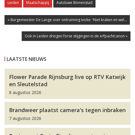
Leiden
Maatschappij
Autoluwe Binnenstad
« Burgemeester De Lange over ontruiming Ivicke: 'Niet kraken en wel...
Ook in Leiden dreigen forse stijgingen in de erfpachtcanon »
LAATSTE NIEUWS
Flower Parade Rijnsburg live op RTV Katwijk
en Sleutelstad
8 augustus 2026
Brandweer plaatst camera's tegen inbraken
7 augustus 2026