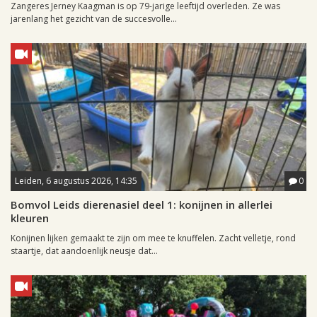
Zangeres Jerney Kaagman is op 79-jarige leeftijd overleden. Ze was
jarenlang het gezicht van de succesvolle...
Leiden, 6 augustus 2026, 14:35
0
Bomvol Leids dierenasiel deel 1: konijnen in allerlei
kleuren
Konijnen lijken gemaakt te zijn om mee te knuffelen. Zacht velletje, rond
staartje, dat aandoenlijk neusje dat...