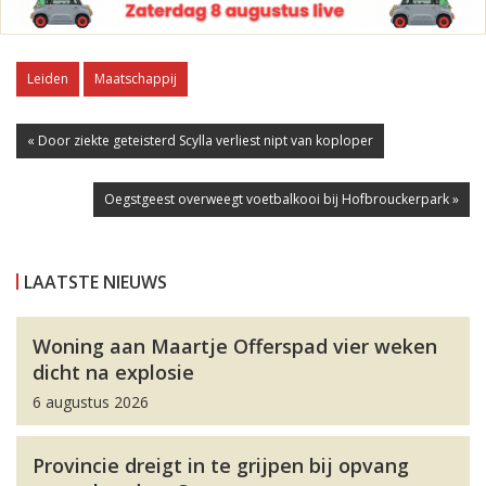
Leiden
Maatschappij
« Door ziekte geteisterd Scylla verliest nipt van koploper
Oegstgeest overweegt voetbalkooi bij Hofbrouckerpark »
LAATSTE NIEUWS
Woning aan Maartje Offerspad vier weken
dicht na explosie
6 augustus 2026
Provincie dreigt in te grijpen bij opvang