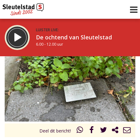
LUISTER LIVE:
De ochtend van Sleutelstad
6.00 - 12.00 uur
STRAKS:
De middag van Sleutelstad
12.00 - 18.00 uur
uur 1 van 0
Vorig uur
Volgend uur
Inklappen
Deel dit bericht!