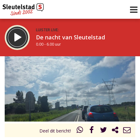
LUISTER LIVE:
De nacht van Sleutelstad
0.00 - 6.00 uur
STRAKS:
De ochtend van Sleutelstad
6.00 - 12.00 uur
uur 1 van 0
Vorig uur
Volgend uur
Inklappen
Deel dit bericht!