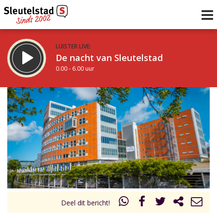
LUISTER LIVE:
De nacht van Sleutelstad
0.00 - 6.00 uur
STRAKS:
De ochtend van Sleutelstad
6.00 - 12.00 uur
uur 1 van 0
Vorig uur
Volgend uur
Inklappen
Deel dit bericht!