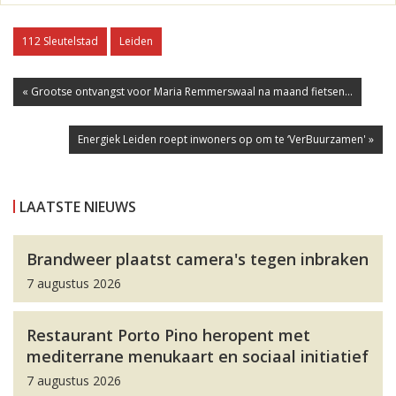
112 Sleutelstad
Leiden
« Grootse ontvangst voor Maria Remmerswaal na maand fietsen...
Energiek Leiden roept inwoners op om te ‘VerBuurzamen' »
LAATSTE NIEUWS
Brandweer plaatst camera's tegen inbraken
7 augustus 2026
Restaurant Porto Pino heropent met
mediterrane menukaart en sociaal initiatief
7 augustus 2026