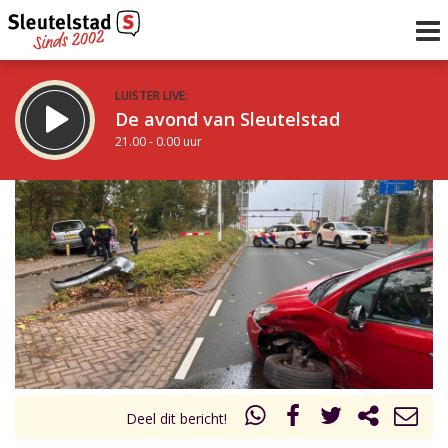
LUISTER LIVE:
De avond van Sleutelstad
21.00 - 0.00 uur
STRAKS:
De nacht van Sleutelstad
0.00 - 6.00 uur
uur 1 van 0
Vorig uur
Volgend uur
Inklappen
Deel dit bericht!