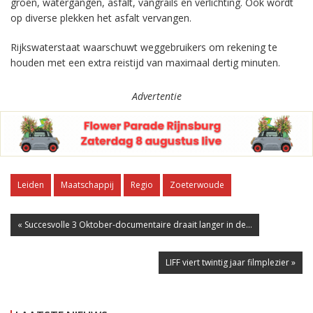
groen, watergangen, asfalt, vangrails en verlichting. Ook wordt
op diverse plekken het asfalt vervangen.
Rijkswaterstaat waarschuwt weggebruikers om rekening te
houden met een extra reistijd van maximaal dertig minuten.
Advertentie
Leiden
Maatschappij
Regio
Zoeterwoude
« Succesvolle 3 Oktober-documentaire draait langer in de...
LIFF viert twintig jaar filmplezier »