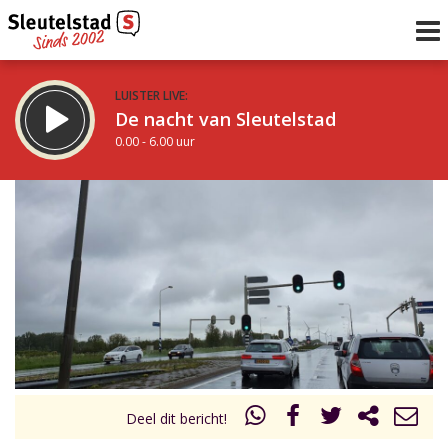
LUISTER LIVE:
De nacht van Sleutelstad
0.00 - 6.00 uur
STRAKS:
De ochtend van Sleutelstad
6.00 - 12.00 uur
uur 1 van 0
Vorig uur
Volgend uur
Inklappen
Deel dit bericht!