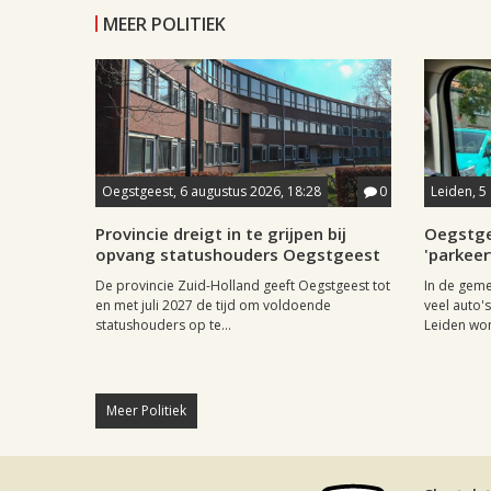
MEER POLITIEK
Oegstgeest, 6 augustus 2026, 18:28
0
Leiden, 5
Provincie dreigt in te grijpen bij
Oegstge
opvang statushouders Oegstgeest
'parkeer
De provincie Zuid-Holland geeft Oegstgeest tot
In de geme
en met juli 2027 de tijd om voldoende
veel auto'
statushouders op te...
Leiden won
Meer Politiek