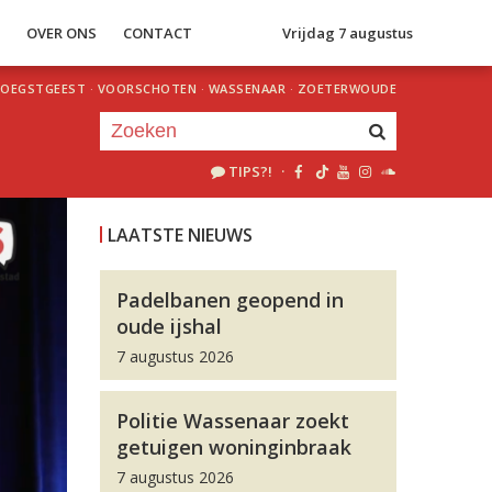
S
OVER ONS
CONTACT
Vrijdag 7 augustus
OEGSTGEEST
·
VOORSCHOTEN
·
WASSENAAR
·
ZOETERWOUDE
TIPS?!
·
Je luistert nu naar
uur 1 van 0
LAATSTE NIEUWS
«
Vorig uur
Volgend uur
»
Padelbanen geopend in
oude ijshal
7 augustus 2026
Politie Wassenaar zoekt
getuigen woninginbraak
7 augustus 2026