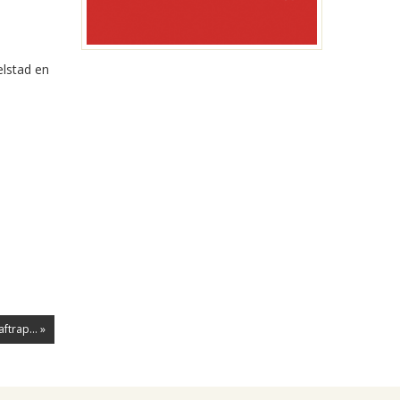
elstad en
trap... »