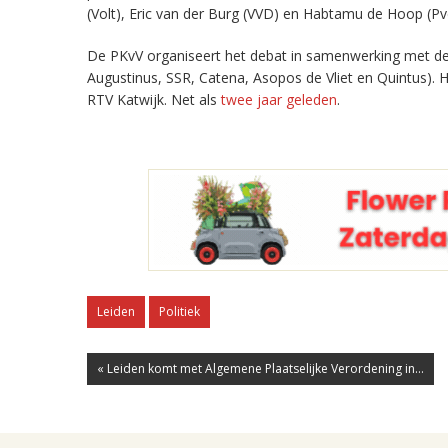
(Volt), Eric van der Burg (VVD) en Habtamu de Hoop (P
De PKvV organiseert het debat in samenwerking met de
Augustinus, SSR, Catena, Asopos de Vliet en Quintus). H
RTV Katwijk. Net als
twee jaar geleden
.
Leiden
Politiek
« Leiden komt met Algemene Plaatselijke Verordening in...