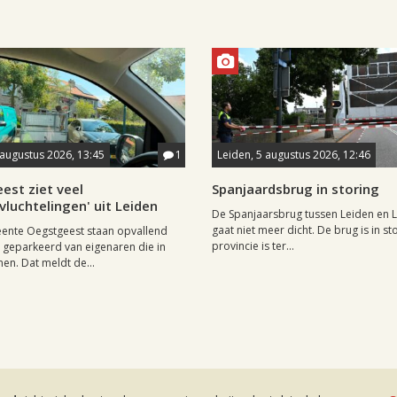
 augustus 2026, 13:45
1
Leiden, 5 augustus 2026, 12:46
est ziet veel
Spanjaardsbrug in storing
vluchtelingen' uit Leiden
De Spanjaarsbrug tussen Leiden en 
gaat niet meer dicht. De brug is in st
ente Oegstgeest staan opvallend
provincie is ter...
s geparkeerd van eigenaren die in
en. Dat meldt de...