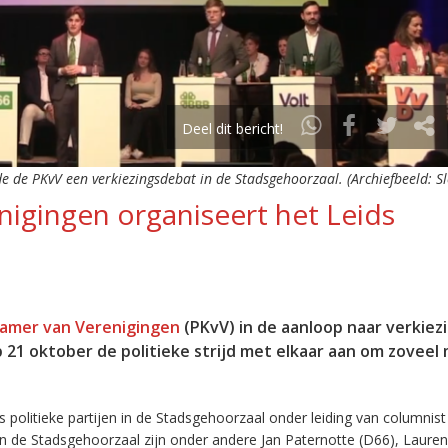
Deel dit bericht!
 de PKvV een verkiezingsdebat in de Stadsgehoorzaal. (Archiefbeeld: Sl
nigingen organiseert het Leids
 Kamer van Verenigingen
(PKvV) in de aanloop naar verkiez
 21 oktober de politieke strijd met elkaar aan om zoveel 
olitieke partijen in de Stadsgehoorzaal onder leiding van columnist
n de Stadsgehoorzaal zijn onder andere Jan Paternotte (D66), Laure