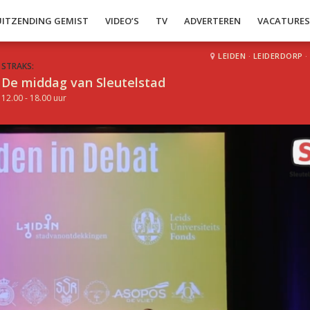
UITZENDING GEMIST
VIDEO’S
TV
ADVERTEREN
VACATURE
LEIDEN
·
LEIDERDORP
·
STRAKS:
De middag van Sleutelstad
12.00 - 18.00 uur