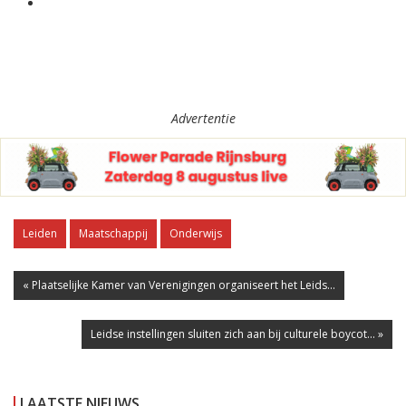
Advertentie
Leiden
Maatschappij
Onderwijs
« Plaatselijke Kamer van Verenigingen organiseert het Leids...
Leidse instellingen sluiten zich aan bij culturele boycot... »
LAATSTE NIEUWS