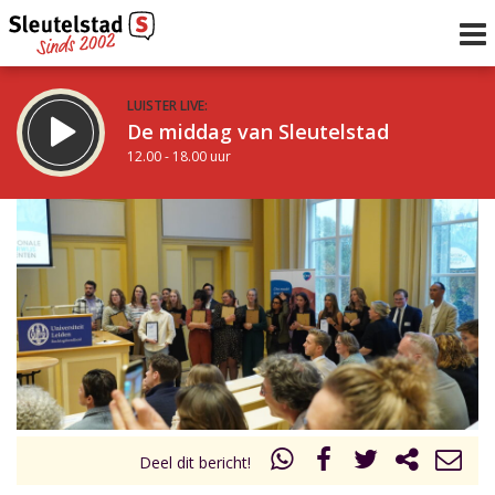
LUISTER LIVE:
De middag van Sleutelstad
12.00 - 18.00 uur
STRAKS:
De avond van Sleutelstad
18.00 - 19.00 uur
uur 1 van 0
Vorig uur
Volgend uur
Inklappen
Deel dit bericht!