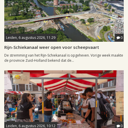
Leiden, 6 augustus 2026, 11:29
0
Rijn-Schiekanaal weer open voor scheepvaart
De stremming van het Rijn-Schiekanaal is opgeheven. Vorige week maakte
de provincie Zuid-Holland bekend dat de...
Leiden, 6 augustus 2026, 10:12
0