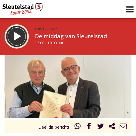
LUISTER LIVE:
De middag van Sleutelstad
12.00 - 19.00 uur
STRAKS:
De avond van Sleutelstad
19.00 - 22.00 uur
uur 1 van 0
Vorig uur
Volgend uur
Inklappen
Deel dit bericht!