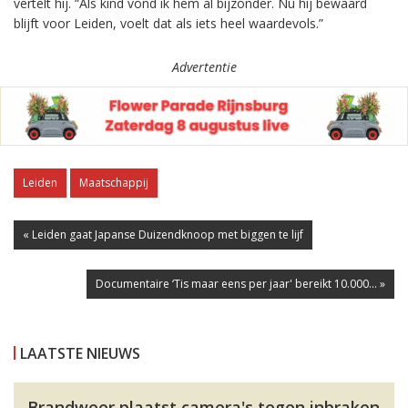
vertelt hij. “Als kind vond ik hem al bijzonder. Nu hij bewaard
blijft voor Leiden, voelt dat als iets heel waardevols.”
Advertentie
Leiden
Maatschappij
« Leiden gaat Japanse Duizendknoop met biggen te lijf
Documentaire ‘Tis maar eens per jaar' bereikt 10.000... »
LAATSTE NIEUWS
Brandweer plaatst camera's tegen inbraken