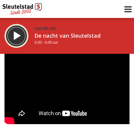
LUISTER LIVE:
De nacht van Sleutelstad
0.00 - 6.00 uur
STRAKS:
De ochtend van Sleutelstad
6.00 - 12.00 uur
uur 1 van 0
Vorig uur
Volgend uur
Inklappen