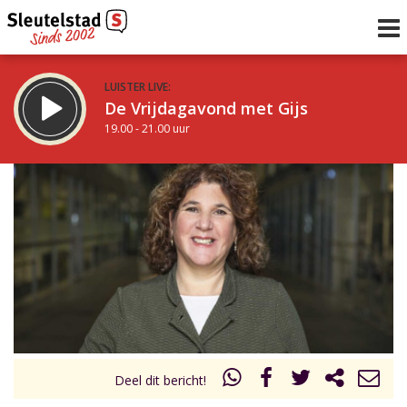
LUISTER LIVE:
De Vrijdagavond met Gijs
19.00 - 21.00 uur
STRAKS:
De avond van Sleutelstad
21.00 - 0.00 uur
uur 1 van 0
Vorig uur
Volgend uur
Inklappen
Deel dit bericht!