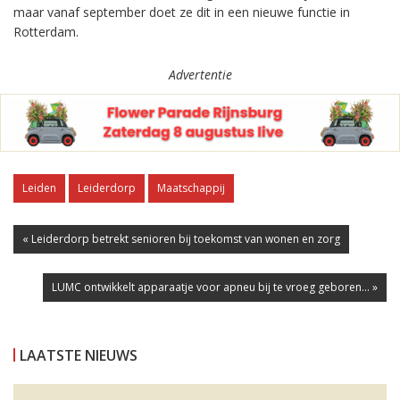
maar vanaf september doet ze dit in een nieuwe functie in
Rotterdam.
Advertentie
Leiden
Leiderdorp
Maatschappij
« Leiderdorp betrekt senioren bij toekomst van wonen en zorg
LUMC ontwikkelt apparaatje voor apneu bij te vroeg geboren... »
LAATSTE NIEUWS