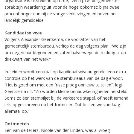
organisatie is uitstekend op orde,” zei hij. De burgemeester
sprak zijn waardering uit voor de hoge opkomst: bijna twee
procent hoger dan bij de vorige verkiezingen en boven het
landelijk gemiddelde.
Kandidaatsniveau
Volgens Alexander Geertsema, de voorzitter van het
gemeentelijk stembureau, verliep de dag volgens plan. “We zijn
om negen uur begonnen en zaten halverwege de middag al op
driekwart van het werk.”
In Leiden wordt centraal op kandidaatsniveau geteld: een extra
controle op het werk van de stembureaus van de dag ervoor.
“Het is goed om met een frisse ploeg opnieuw te tellen”, legt
Geertsema uit. “Zo worden kleine onnauwkeurigheden hersteld.
Soms zit een stembiljet bij de verkeerde stapel, of heeft iemand
iets opgeschreven op het formulier. Dat lossen we vandaag
allemaal op.”
Ontmoeten
Eén van de tellers, Nicole van der Linden, was al vroeg