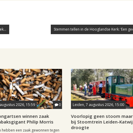
k...
Stemmen tellen in de Hooglandse Kerk: ‘Een geol
 augustus 2026, 15:59
0
Leiden, 7 augustus 2026, 15:00
longartsen winnen zaak
Voorlopig geen stoom maar 
baksgigant Philip Morris
bij Stoomtrein Leiden-Katwi
droogte
n hebben een zaak gewonnen tegen