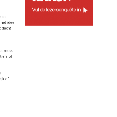
n de
 het idee
k dacht
Het moet
tiefs of
.
ijk of