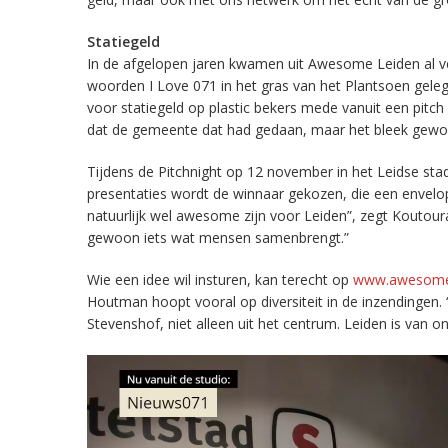
Statiegeld
In de afgelopen jaren kwamen uit Awesome Leiden al ve
woorden I Love 071 in het gras van het Plantsoen geleg
voor statiegeld op plastic bekers mede vanuit een pitch
dat de gemeente dat had gedaan, maar het bleek gew
Tijdens de Pitchnight op 12 november in het Leidse sta
presentaties wordt de winnaar gekozen, die een envelop
natuurlijk wel awesome zijn voor Leiden”, zegt Koutouras
gewoon iets wat mensen samenbrengt.”
Wie een idee wil insturen, kan terecht op
www.awesomel
Houtman hoopt vooral op diversiteit in de inzendingen. 
Stevenshof, niet alleen uit het centrum. Leiden is van on
Videospeler