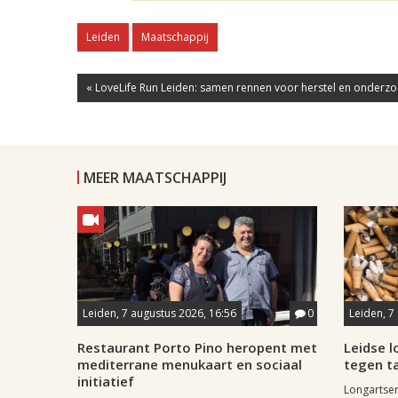
Leiden
Maatschappij
« LoveLife Run Leiden: samen rennen voor herstel en onderzoe
MEER MAATSCHAPPIJ
Leiden, 7 augustus 2026, 16:56
0
Leiden, 7
Restaurant Porto Pino heropent met
Leidse 
mediterrane menukaart en sociaal
tegen ta
initiatief
Longartse