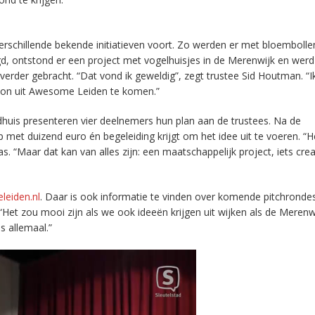
rschillende bekende initiatieven voort. Zo werden er met bloembolle
d, ontstond er een project met vogelhuisjes in de Merenwijk en werd
 verder gebracht. “Dat vond ik geweldig”, zegt trustee Sid Houtman. “I
oon uit Awesome Leiden te komen.”
dhuis presenteren vier deelnemers hun plan aan de trustees. Na de
 met duizend euro én begeleiding krijgt om het idee uit te voeren. “
. “Maar dat kan van alles zijn: een maatschappelijk project, iets crea
eiden.nl
. Daar is ook informatie te vinden over komende pitchrondes
“Het zou mooi zijn als we ook ideeën krijgen uit wijken als de Merenw
s allemaal.”