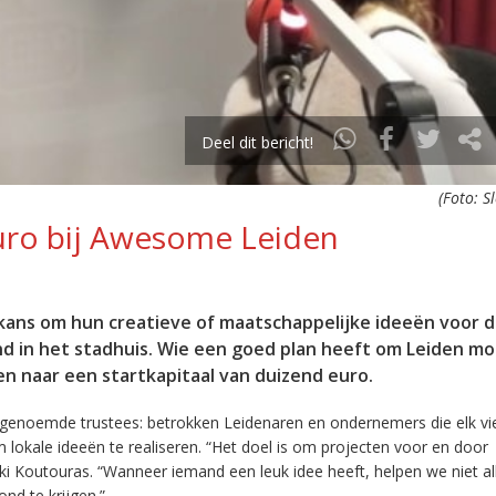
Deel dit bericht!
(Foto: S
uro bij Awesome Leiden
kans om hun creatieve of maatschappelijke ideeën voor d
nd in het stadhuis. Wie een goed plan heeft om Leiden mo
n naar een startkapitaal van duizend euro.
zogenoemde trustees: betrokken Leidenaren en ondernemers die elk vi
om lokale ideeën te realiseren. “Het doel is om projecten voor en door
ki Koutouras. “Wanneer iemand een leuk idee heeft, helpen we niet a
nd te krijgen.”