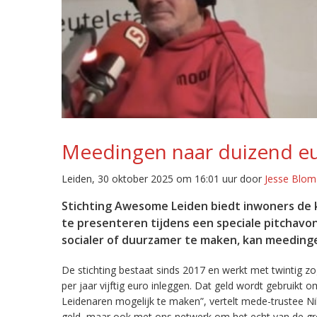
Meedingen naar duizend e
Leiden, 30 oktober 2025 om 16:01 uur door
Jesse Blom
Stichting Awesome Leiden biedt inwoners de 
te presenteren tijdens een speciale pitchavo
socialer of duurzamer te maken, kan meedinge
De stichting bestaat sinds 2017 en werkt met twintig 
per jaar vijftig euro inleggen. Dat geld wordt gebruikt 
Leidenaren mogelijk te maken”, vertelt mede-trustee Ni
geld, maar ook met ons netwerk om het echt van de gro