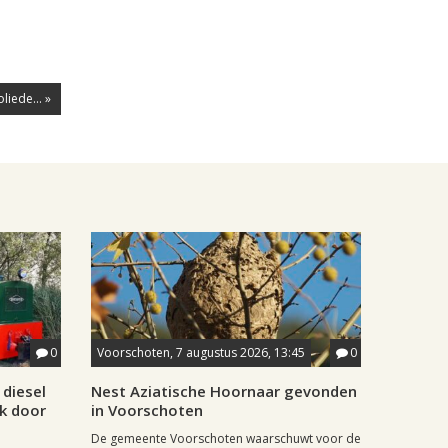
iede... »
0
Voorschoten, 7 augustus 2026, 13:45
0
diesel
Nest Aziatische Hoornaar gevonden
jk door
in Voorschoten
De gemeente Voorschoten waarschuwt voor de