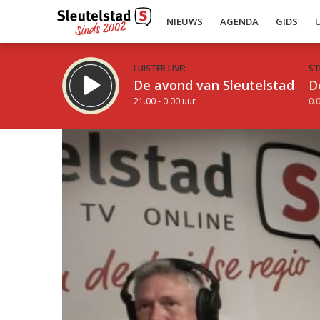
NIEUWS
AGENDA
GIDS
LUISTER LIVE:
ST
De avond van Sleutelstad
D
21.00 - 0.00 uur
0.0
Inklappen