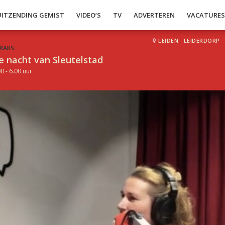
UITZENDING GEMIST
VIDEO’S
TV
ADVERTEREN
VACATURE
LEIDEN
·
LEIDERDORP
·
RAKS:
e nacht van Sleutelstad
0 - 6.00 uur