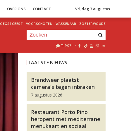
S
OVER ONS
CONTACT
Vrijdag 7 augustus
OEGSTGEEST
·
VOORSCHOTEN
·
WASSENAAR
·
ZOETERWOUDE
TIPS?!
·
Je luistert nu naar
uur 1 van 0
LAATSTE NIEUWS
«
Vorig uur
Volgend uur
»
Brandweer plaatst
camera's tegen inbraken
7 augustus 2026
Restaurant Porto Pino
heropent met mediterrane
menukaart en sociaal