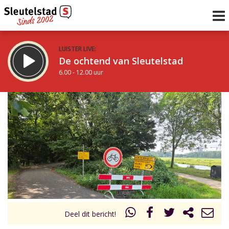
LUISTER LIVE:
De ochtend van Sleutelstad
6.00 - 12.00 uur
STRAKS:
De middag van Sleutelstad
12.00 - 17.00 uur
uur 1 van 0
Vorig uur
Volgend uur
Inklappen
Deel dit bericht!