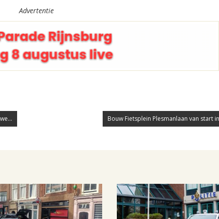
Advertentie
we...
Bouw Fietsplein Plesmanlaan van start in