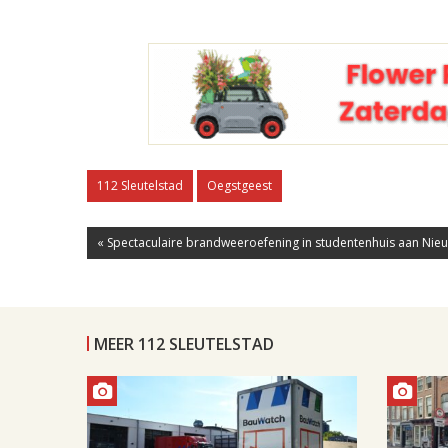
112 Sleutelstad
Oegstgeest
« Spectaculaire brandweeroefening in studentenhuis aan Nieu
MEER 112 SLEUTELSTAD