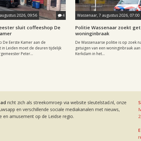
 augustus 2026, 09:56
4
Wassenaar, 7 augustus 2026, 07:00
ester sluit coffeeshop De
Politie Wassenaar zoekt ge
Kamer
woninginbraak
p De Eerste Kamer aan de
De Wassenaarse politie is op zoek n
t in Leiden moet de deuren tijdelijk
getuigen van een woninginbraak aan
rgemeester Peter...
Kerkdam in het...
tad
richt zich als streekomroep via website sleutelstad.nl, onze
S
euwsapp en verschillende sociale mediakanalen met nieuws,
M
ie en amusement op de Leidse regio.
2
E
r