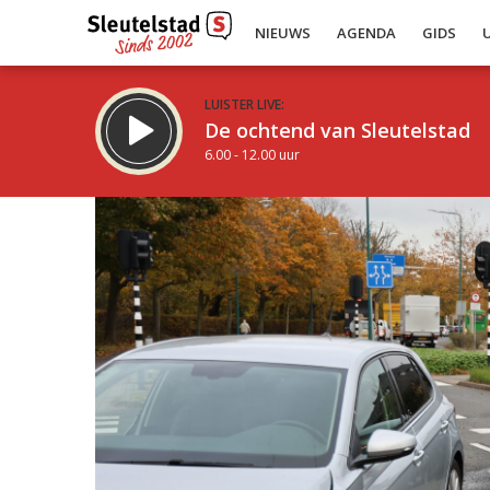
NIEUWS
AGENDA
GIDS
LUISTER LIVE:
De ochtend van Sleutelstad
6.00 - 12.00 uur
Inklappen