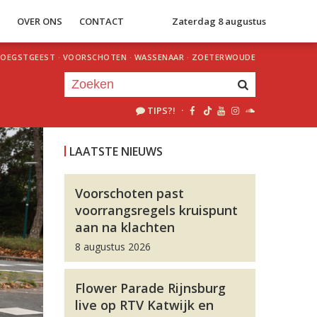
S
OVER ONS
CONTACT
Zaterdag 8 augustus
OEGSTGEEST
·
VOORSCHOTEN
·
WASSENAAR
·
ZOETERWOUDE
TIPS?!
·
Je luistert nu naar
uur 1 van 0
LAATSTE NIEUWS
«
Vorig uur
Volgend uur
»
Voorschoten past
voorrangsregels kruispunt
aan na klachten
8 augustus 2026
Flower Parade Rijnsburg
live op RTV Katwijk en