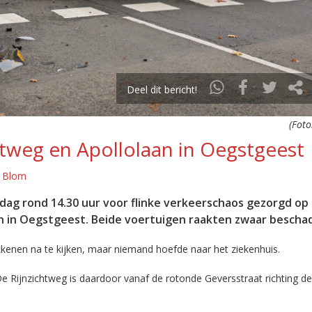
Deel dit bericht!
(Foto
htweg en Apollolaan in Oegstgeest
e Blom
dag rond 14.30 uur voor flinke verkeerschaos gezorgd op
an in Oegstgeest. Beide voertuigen raakten zwaar beschad
enen na te kijken, maar niemand hoefde naar het ziekenhuis.
e Rijnzichtweg is daardoor vanaf de rotonde Geversstraat richting d