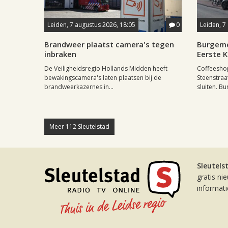
Leiden, 7 augustus 2026, 18:05
0
Leiden, 7
Brandweer plaatst camera's tegen
Burgeme
inbraken
Eerste 
De Veiligheidsregio Hollands Midden heeft
Coffeesho
bewakingscamera's laten plaatsen bij de
Steenstraa
brandweerkazernes in...
sluiten. Bu
Meer 112 Sleutelstad
Sleutels
gratis ni
informat