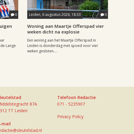
0
Leiden, 6 augustus 2026, 18:33
0
tuigen
Woning aan Maartje Offerspad vier
weken dicht na explosie
aar
Een woning aan het Maartje Offerspad in
 de Lange
Leiden is donderdag met spoed voor vier
weken gesloten....
leutelstad
Telefoon Redactie
iddelstegracht 87A
071 - 5235907
312 TT Leiden
Privacy Policy
-mail
edactie@sleutelstad.nl