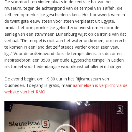
De voordrachten vinden plaats in de centrale hal van het
museum, tegen de achtergrond van de tempel van Taffeh, die
zelf een opmerkelijke geschiedenis kent. Het bouwwerk werd in
de twintigste eeuw steen voor steen verplaatst uit Egypte,
omdat het oorspronkelijke gebied zou overstromen door de
aanleg van een stuwmeer. Luinenburg wijst op de ironie van dat
verhaal: “De tempel is ooit aan het water ontkomen, om terecht
te komen in een land dat zelf steeds verder onder zeeniveau
ligt.” Voor de poëzieavond doet de tempel dienst als decor en
inspiratiebron: een 3500 jaar oude Egyptische tempel in Leiden
als toneel voor hedendaagse woordkunst uit allerlei richtingen.
De avond begint om 19.30 uur in het Rijksmuseum van
Oudheden. Toegang is gratis, maar
aanmelden is verplicht via de
website van het RMO.
Videospeler