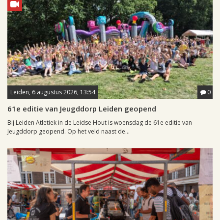
Leiden, 6 augustus 2026, 13:54
0
61e editie van Jeugddorp Leiden geopend
Bij Leiden Atletiek in de Leidse Hout is woensdag de 61e editie van
Jeugddorp geopend. Op het veld naast de...