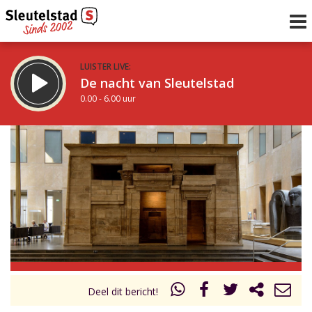
LUISTER LIVE:
De nacht van Sleutelstad
0.00 - 6.00 uur
STRAKS:
De ochtend van Sleutelstad
6.00 - 12.00 uur
uur 1 van 0
Vorig uur
Volgend uur
Inklappen
Deel dit bericht!