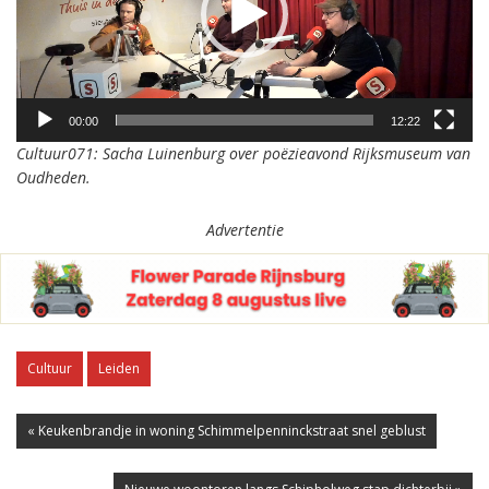
00:00
12:22
Cultuur071: Sacha Luinenburg over poëzieavond Rijksmuseum van
Oudheden.
Advertentie
Cultuur
Leiden
« Keukenbrandje in woning Schimmelpenninckstraat snel geblust