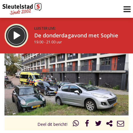
LUISTER LIVE:
De donderdagavond met Sophie
19.00 - 21.00 uur
STRAKS:
De avond van Sleutelstad
21.00 - 0.00 uur
uur 1 van 0
Vorig uur
Volgend uur
Inklappen
Deel dit bericht!