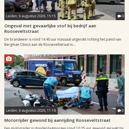
Leiden, 6 augustus 2026, 15:15
0
Ongeval met gevaarlijke stof bij bedrijf aan
Rooseveltstraat
De brandweer is rond 14.40 uur massaal uitgerukt richting het pand van
Bergman Clinics aan de Rooseveltstraat in...
Leiden, 6 augustus 2026, 11:18
0
Motorrijder gewond bij aanrijding Rooseveltstraat
Een motorrijder is donderdagmorgen rond 10.25 uur gewond geraakt bij