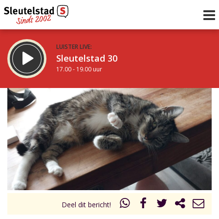
LUISTER LIVE:
Sleutelstad 30
17.00 - 19.00 uur
STRAKS:
De avond van Sleutelstad
19.00 - 0.00 uur
uur 1 van 0
Vorig uur
Volgend uur
Inklappen
Deel dit bericht!