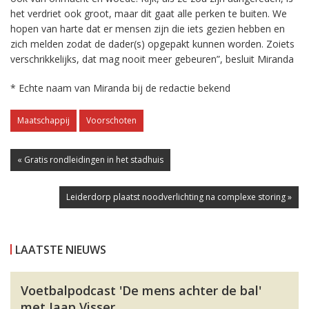
het verdriet ook groot, maar dit gaat alle perken te buiten. We
hopen van harte dat er mensen zijn die iets gezien hebben en
zich melden zodat de dader(s) opgepakt kunnen worden. Zoiets
verschrikkelijks, dat mag nooit meer gebeuren”, besluit Miranda
* Echte naam van Miranda bij de redactie bekend
Maatschappij
Voorschoten
« Gratis rondleidingen in het stadhuis
Leiderdorp plaatst noodverlichting na complexe storing »
LAATSTE NIEUWS
Voetbalpodcast 'De mens achter de bal'
met Jaap Visser