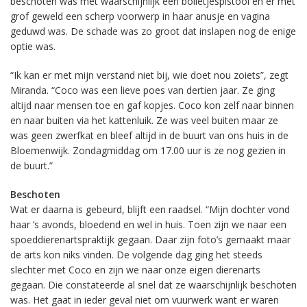
beschoten was met waarschijnlijk een bolletjespistool en er met
grof geweld een scherp voorwerp in haar anusje en vagina
geduwd was. De schade was zo groot dat inslapen nog de enige
optie was.
“Ik kan er met mijn verstand niet bij, wie doet nou zoiets”, zegt
Miranda. “Coco was een lieve poes van dertien jaar. Ze ging
altijd naar mensen toe en gaf kopjes. Coco kon zelf naar binnen
en naar buiten via het kattenluik. Ze was veel buiten maar ze
was geen zwerfkat en bleef altijd in de buurt van ons huis in de
Bloemenwijk. Zondagmiddag om 17.00 uur is ze nog gezien in
de buurt.”
Beschoten
Wat er daarna is gebeurd, blijft een raadsel. “Mijn dochter vond
haar ’s avonds, bloedend en wel in huis. Toen zijn we naar een
spoeddierenartspraktijk gegaan. Daar zijn foto’s gemaakt maar
de arts kon niks vinden. De volgende dag ging het steeds
slechter met Coco en zijn we naar onze eigen dierenarts
gegaan. Die constateerde al snel dat ze waarschijnlijk beschoten
was. Het gaat in ieder geval niet om vuurwerk want er waren