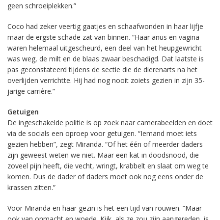
geen schroeiplekken.”
Coco had zeker veertig gaatjes en schaafwonden in haar lijfje
maar de ergste schade zat van binnen. “Haar anus en vagina
waren helemaal uitgescheurd, een deel van het heupgewricht
was weg, de milt en de blaas zwaar beschadigd. Dat laatste is
pas geconstateerd tijdens de sectie die de dierenarts na het
overlijden verrichtte. Hij had nog nooit zoiets gezien in zijn 35-
jarige carrière.”
Getuigen
De ingeschakelde politie is op zoek naar camerabeelden en doet
via de socials een oproep voor getuigen. “Iemand moet iets
gezien hebben”, zegt Miranda. “Of het één of meerder daders
zijn geweest weten we niet. Maar een kat in doodsnood, die
zoveel pijn heeft, die vecht, wringt, krabbelt en slaat om weg te
komen. Dus de dader of daders moet ook nog eens onder de
krassen zitten.”
Voor Miranda en haar gezin is het een tijd van rouwen. “Maar
ook van onmacht en woede. Kijk, als ze zou zijn aangereden, is