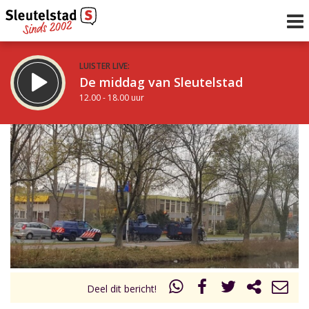
LUISTER LIVE:
De middag van Sleutelstad
12.00 - 18.00 uur
STRAKS:
De vrijdagavond met Keanu
18.00 - 19.00 uur
uur 1 van 0
Vorig uur
Volgend uur
Inklappen
Deel dit bericht!