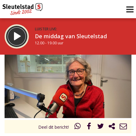
LUISTER LIVE:
De middag van Sleutelstad
12.00 - 19.00 uur
STRAKS:
De avond van Sleutelstad
19.00 - 22.00 uur
uur 1 van 0
Vorig uur
Volgend uur
Inklappen
Deel dit bericht!