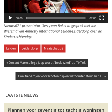
00:00
07:00
Nieuws071-presentator Gerry van Bakel in gesprek met Ine
Wiersma van Amnesty International Leiden-Leiderdorp over de
Kinderrechtendag.
Leiden
Leiderdorp
Maatschappij
« Docent Marecollege Jaap wordt 'bedazzled' op TikTok
Coalitiepartijen Voorschoten blijven wethouder steunen na... »
LAATSTE NIEUWS
Plannen voor zeventig tot tachtig woningen