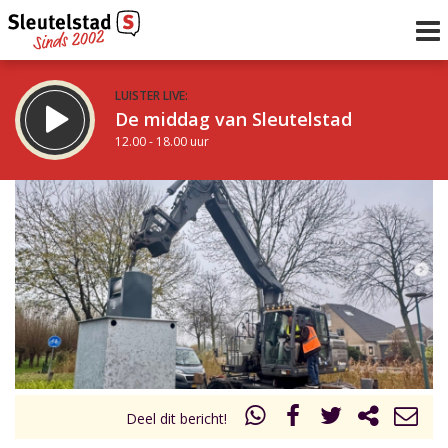
LUISTER LIVE:
De middag van Sleutelstad
12.00 - 18.00 uur
STRAKS:
De vrijdagavond met Keanu
18.00 - 19.00 uur
uur 1 van 0
Vorig uur
Volgend uur
Inklappen
Deel dit bericht!