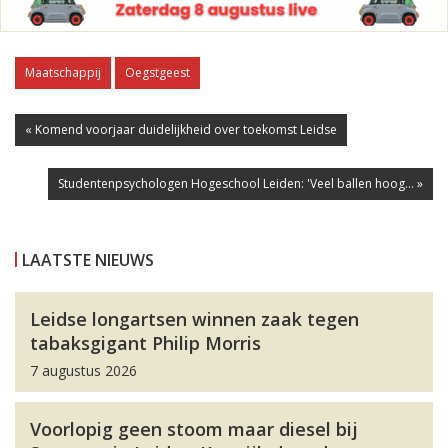
Maatschappij
Oegstgeest
« Komend voorjaar duidelijkheid over toekomst Leidse
Studentenpsychologen Hogeschool Leiden: 'Veel ballen hoog... »
LAATSTE NIEUWS
Leidse longartsen winnen zaak tegen
tabaksgigant Philip Morris
7 augustus 2026
Voorlopig geen stoom maar diesel bij