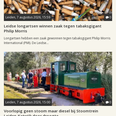
Leiden, 7 augustus 2026, 15:59
0
Leidse longartsen winnen zaak tegen tabaksgigant
Philip Morris
Longartsen hebben een zaak gewonnen tegen tabaksgigant Philip Morris
International (PMI). De Leidse...
Leiden, 7 augustus 2026, 15:00
0
Voorlopig geen stoom maar diesel bij Stoomtrein
Leiden-Katwijk door droogte