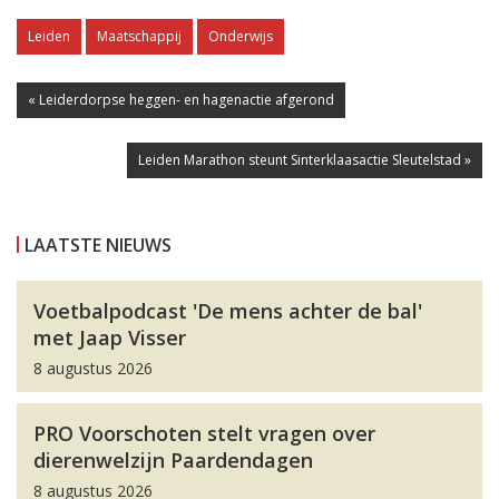
Leiden
Maatschappij
Onderwijs
« Leiderdorpse heggen- en hagenactie afgerond
Leiden Marathon steunt Sinterklaasactie Sleutelstad »
LAATSTE NIEUWS
Voetbalpodcast 'De mens achter de bal'
met Jaap Visser
8 augustus 2026
PRO Voorschoten stelt vragen over
dierenwelzijn Paardendagen
8 augustus 2026