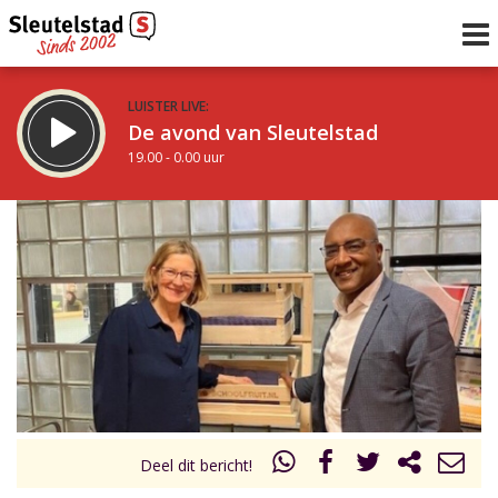
LUISTER LIVE:
De avond van Sleutelstad
19.00 - 0.00 uur
STRAKS:
De nacht van Sleutelstad
0.00 - 6.00 uur
uur 1 van 0
Vorig uur
Volgend uur
Inklappen
Deel dit bericht!