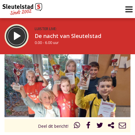
LUISTER LIVE:
De nacht van Sleutelstad
0.00 - 6.00 uur
STRAKS:
De ochtend van Sleutelstad
6.00 - 12.00 uur
uur 1 van 0
Vorig uur
Volgend uur
Inklappen
Deel dit bericht!