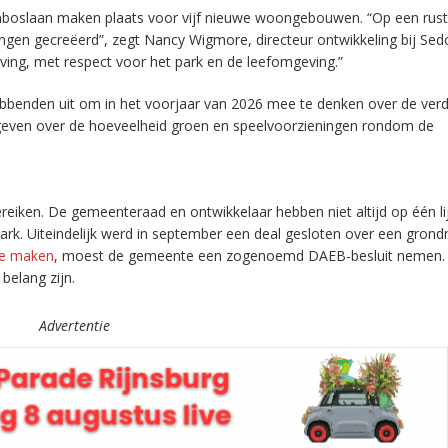
nboslaan maken plaats voor vijf nieuwe woongebouwen. “Op een rust
en gecreëerd”, zegt Nancy Wigmore, directeur ontwikkeling bij Sedo
ing, met respect voor het park en de leefomgeving.”
benden uit om in het voorjaar van 2026 mee te denken over de ver
 geven over de hoeveelheid groen en speelvoorzieningen rondom de
bereiken. De gemeenteraad en ontwikkelaar hebben niet altijd op één li
k. Uiteindelijk werd in september een deal gesloten over een grondr
 te maken
, moest de gemeente een zogenoemd DAEB-besluit nemen. 
belang zijn.
Advertentie