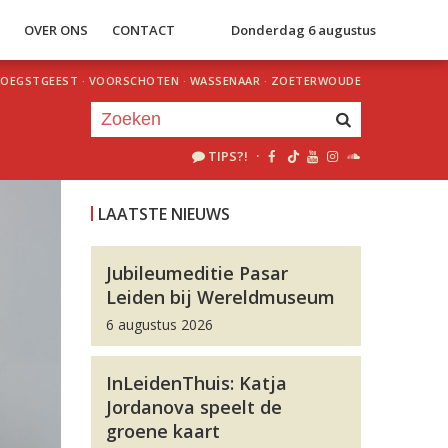
S
OVER ONS
CONTACT
Donderdag 6 augustus
OEGSTGEEST
·
VOORSCHOTEN
·
WASSENAAR
·
ZOETERWOUDE
TIPS?!
·
Je luistert nu naar
uur 1 van 0
LAATSTE NIEUWS
«
Vorig uur
Volgend uur
»
Jubileumeditie Pasar
Leiden bij Wereldmuseum
6 augustus 2026
InLeidenThuis: Katja
Jordanova speelt de
groene kaart