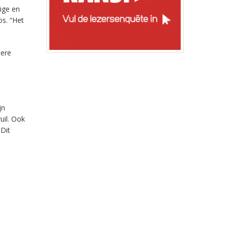
ige en
s. “Het
dere
jn
uil. Ook
Dit