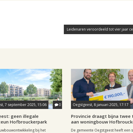
Leidenaren veroordeeld tot vier jaar cel
t, 7 september 2025, 15:06
0
Oegstgeest, 8 januari 2025, 17:17
est: geen illegale
Provincie draagt bijna twee t
teun Hofbrouckerpark
aan woningbouw Hofbrouck
uwbouwontwikkeling bij het
De gemeente Oegstgeest heeft een s