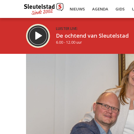
NIEUWS
AGENDA
GIDS
LUISTER LIVE:
De ochtend van Sleutelstad
6.00 - 12.00 uur
Inklappen