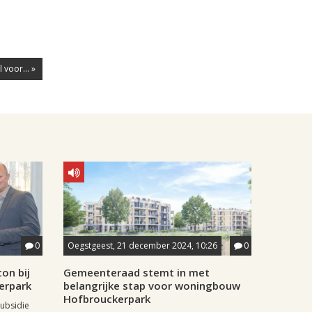
 voor... »
0
Oegstgeest, 21 december 2024, 10:26
0
on bij
Gemeenteraad stemt in met
erpark
belangrijke stap voor woningbouw
Hofbrouckerpark
ubsidie