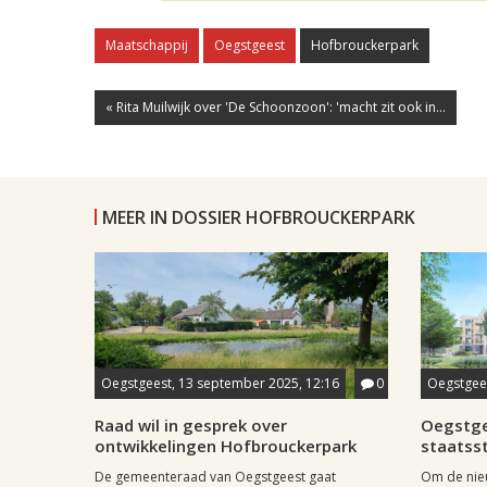
Maatschappij
Oegstgeest
Hofbrouckerpark
« Rita Muilwijk over 'De Schoonzoon': 'macht zit ook in...
MEER IN DOSSIER HOFBROUCKERPARK
Oegstgeest, 13 september 2025, 12:16
0
Oegstgees
Raad wil in gesprek over
Oegstge
ontwikkelingen Hofbrouckerpark
staatss
De gemeenteraad van Oegstgeest gaat
Om de nie