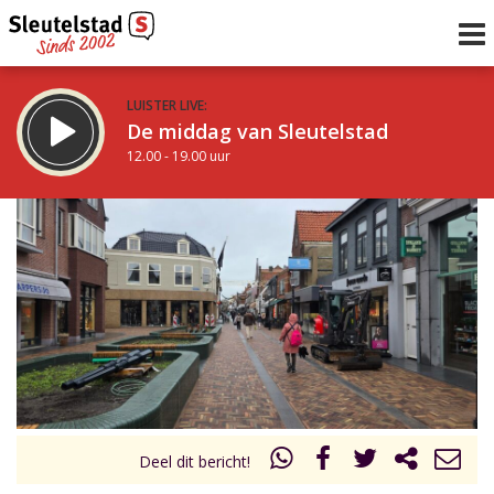
LUISTER LIVE:
De middag van Sleutelstad
12.00 - 19.00 uur
STRAKS:
De avond van Sleutelstad
19.00 - 22.00 uur
uur 1 van 0
Vorig uur
Volgend uur
Inklappen
Deel dit bericht!