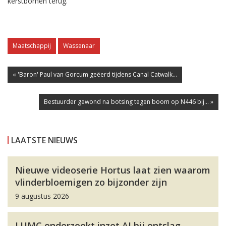
kerstbomen terug.”
Maatschappij
Wassenaar
« 'Baron' Paul van Gorcum geëerd tijdens Canal Catwalk...
Bestuurder gewond na botsing tegen boom op N446 bij... »
LAATSTE NIEUWS
Nieuwe videoserie Hortus laat zien waarom
vlinderbloemigen zo bijzonder zijn
9 augustus 2026
LUMC onderzoekt inzet AI bij ontslag