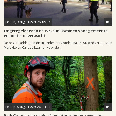
Leiden, 9 augustus 2026, 09:03
0
Ongeregeldheden na WK-duel kwamen voor gemeente
en politie onverwacht
De ongeregeldheden die in Leiden ontstonden na de WK-wedstrijd tussen
Marokko en Canada kwamen voor de...
Leiden, 8 augustus 2026, 14:04
0
Park Cronesteyn deels afgesloten wegens onveilige