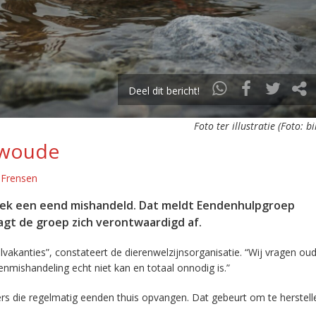
Deel dit bericht!
Foto ter illustratie (Foto: b
rwoude
 Frensen
eek een eend mishandeld. Dat meldt Eendenhulpgroep
gt de groep zich verontwaardigd af.
lvakanties”, constateert de dierenwelzijnsorganisatie. “Wij vragen ou
nmishandeling echt niet kan en totaal onnodig is.”
rs die regelmatig eenden thuis opvangen. Dat gebeurt om te herstell