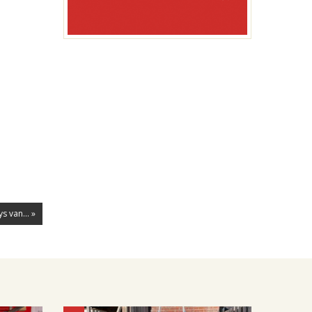
 van... »