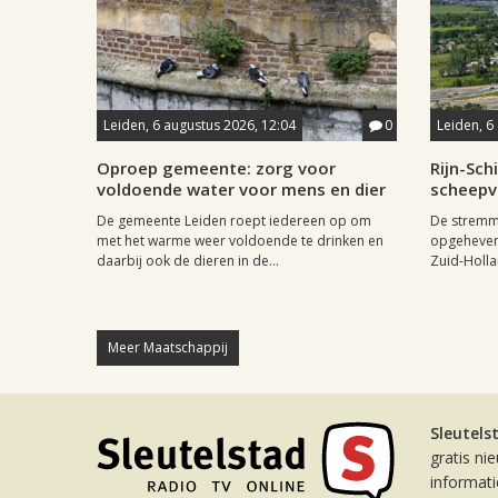
Leiden, 6 augustus 2026, 12:04
0
Leiden, 6
Oproep gemeente: zorg voor
Rijn-Sc
voldoende water voor mens en dier
scheepv
De gemeente Leiden roept iedereen op om
De stremmi
met het warme weer voldoende te drinken en
opgeheven
daarbij ook de dieren in de...
Zuid-Holla
Meer Maatschappij
Sleutels
gratis ni
informat