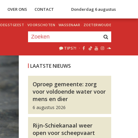
S
OVER ONS
CONTACT
Donderdag 6 augustus
OEGSTGEEST
·
VOORSCHOTEN
·
WASSENAAR
·
ZOETERWOUDE
TIPS?!
·
Je luistert nu naar
uur 1 van 0
LAATSTE NIEUWS
«
Vorig uur
Volgend uur
»
Oproep gemeente: zorg
voor voldoende water voor
mens en dier
6 augustus 2026
Rijn-Schiekanaal weer
open voor scheepvaart