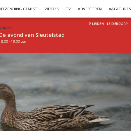
UITZENDING GEMIST
VIDEO’S
TV
ADVERTEREN
VACATURE
LEIDEN
·
LEIDERDORP
·
STRAKS:
De avond van Sleutelstad
18.00 - 19.00 uur