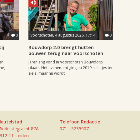
0
Voorschoten, 4 augustus 2026, 17:14
0
ij
Bouwdorp 2.0 brengt hutten
bouwen terug naar Voorschoten
en
Jarenlang vond in Voorschoten Bouwdorp
he,
plaats. Het evenement ging na 2019 stilletjes ter
ziele, maar nu wordt...
leutelstad
Telefoon Redactie
iddelstegracht 87A
071 - 5235907
312 TT Leiden