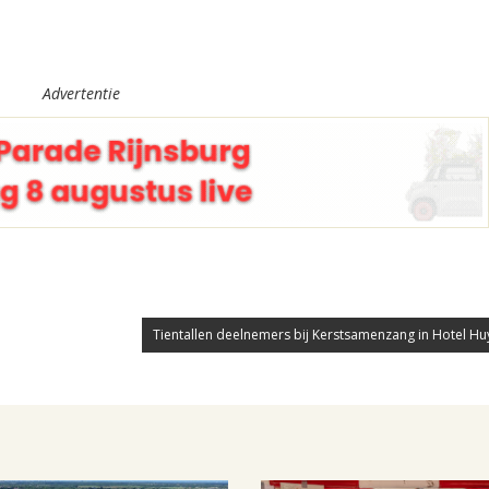
Advertentie
Tientallen deelnemers bij Kerstsamenzang in Hotel Huys