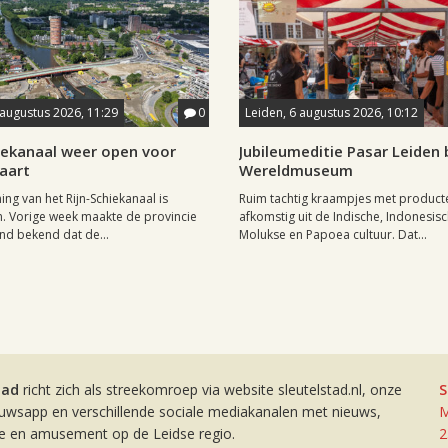
 augustus 2026, 11:29
0
Leiden, 6 augustus 2026, 10:12
hiekanaal weer open voor
Jubileumeditie Pasar Leiden b
aart
Wereldmuseum
ng van het Rijn-Schiekanaal is
Ruim tachtig kraampjes met product
. Vorige week maakte de provincie
afkomstig uit de Indische, Indonesisc
nd bekend dat de...
Molukse en Papoea cultuur. Dat...
tad
richt zich als streekomroep via website sleutelstad.nl, onze
S
euwsapp en verschillende sociale mediakanalen met nieuws,
M
ie en amusement op de Leidse regio.
2