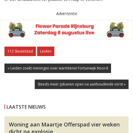
Advertentie
112 Sleutelstad
Leiden
« Leiden zoekt meningen over warmtenet Fortuinwijk Noord
Steeds meer ijsbanen open na aanhoudende vorst »
LAATSTE NIEUWS
Woning aan Maartje Offerspad vier weken
dicht na explosie