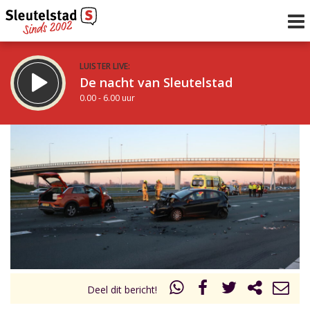
LUISTER LIVE:
De nacht van Sleutelstad
0.00 - 6.00 uur
STRAKS:
De ochtend van Sleutelstad
6.00 - 12.00 uur
uur 1 van 0
Vorig uur
Volgend uur
Inklappen
Deel dit bericht!