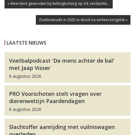
« Meerdere gewonden bij kettingbotsing op A4; verdachte...
Zoeterwoude in 2025 in shock na verkeersongeluk »
LAATSTE NIEUWS
Voetbalpodcast 'De mens achter de bal'
met Jaap Visser
8 augustus 2026
PRO Voorschoten stelt vragen over
dierenwelzijn Paardendagen
8 augustus 2026
Slachtoffer aanrijding met vuilniswagen
overleden