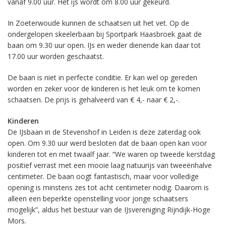
vanaf 9.00 uur. Het ijs wordt om 8.00 uur gekeurd.
In Zoeterwoude kunnen de schaatsen uit het vet. Op de
ondergelopen skeelerbaan bij Sportpark Haasbroek gaat de
baan om 9.30 uur open. IJs en weder dienende kan daar tot
17.00 uur worden geschaatst.
De baan is niet in perfecte conditie. Er kan wel op gereden
worden en zeker voor de kinderen is het leuk om te komen
schaatsen. De prijs is gehalveerd van € 4,- naar € 2,-.
Kinderen
De IJsbaan in de Stevenshof in Leiden is deze zaterdag ook
open. Om 9.30 uur werd besloten dat de baan open kan voor
kinderen tot en met twaalf jaar. “We waren op tweede kerstdag
positief verrast met een mooie laag natuurijs van tweeënhalve
centimeter. De baan oogt fantastisch, maar voor volledige
opening is minstens zes tot acht centimeter nodig. Daarom is
alleen een beperkte openstelling voor jonge schaatsers
mogelijk”, aldus het bestuur van de IJsvereniging Rijndijk-Hoge
Mors.