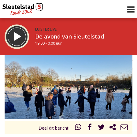
LUISTER LIVE:
De avond van Sleutelstad
19.00 - 0.00 uur
STRAKS:
De nacht van Sleutelstad
0.00 - 6.00 uur
uur 1 van 0
Vorig uur
Volgend uur
Inklappen
Deel dit bericht!