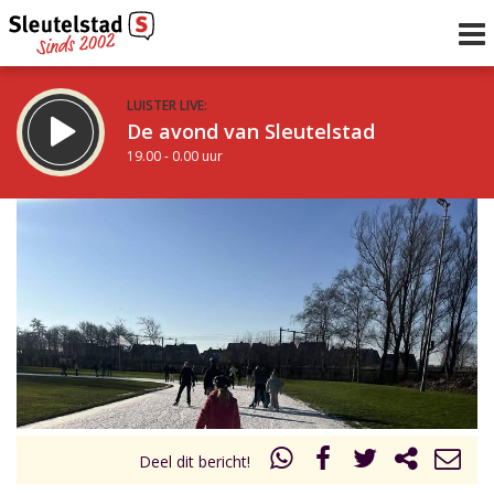
LUISTER LIVE:
De avond van Sleutelstad
19.00 - 0.00 uur
STRAKS:
De nacht van Sleutelstad
0.00 - 6.00 uur
uur 1 van 0
Vorig uur
Volgend uur
Inklappen
Deel dit bericht!