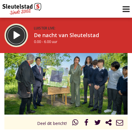
LUISTER LIVE:
De nacht van Sleutelstad
0.00 - 6.00 uur
STRAKS:
De ochtend van Sleutelstad
6.00 - 12.00 uur
uur 1 van 0
Vorig uur
Volgend uur
Inklappen
Deel dit bericht!