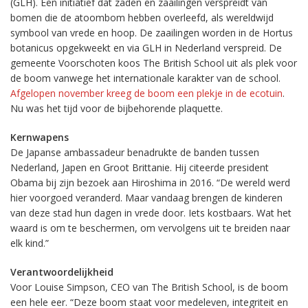
(GLH). Een initiatief dat zaden en zaailingen verspreidt van
bomen die de atoombom hebben overleefd, als wereldwijd
symbool van vrede en hoop. De zaailingen worden in de Hortus
botanicus opgekweekt en via GLH in Nederland verspreid. De
gemeente Voorschoten koos The British School uit als plek voor
de boom vanwege het internationale karakter van de school.
Afgelopen november kreeg de boom een plekje in de ecotuin
.
Nu was het tijd voor de bijbehorende plaquette.
Kernwapens
De Japanse ambassadeur benadrukte de banden tussen
Nederland, Japen en Groot Brittanie. Hij citeerde president
Obama bij zijn bezoek aan Hiroshima in 2016. “De wereld werd
hier voorgoed veranderd. Maar vandaag brengen de kinderen
van deze stad hun dagen in vrede door. Iets kostbaars. Wat het
waard is om te beschermen, om vervolgens uit te breiden naar
elk kind.”
Verantwoordelijkheid
Voor Louise Simpson, CEO van The British School, is de boom
een hele eer. “Deze boom staat voor medeleven, integriteit en