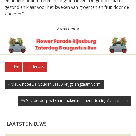
en andere bodemdieren in de grond leven. De grond is dan
gezond en klaar voor het kweken van groenten en fruit door de
kinderen.”
Advertentie
Leiden
Onderwijs
« Nieuw hotel De Gouden Leeuw krijgt langzaam vorm
VVD Leiderdorp wil vaart maken met herinrichting Acacialaan »
LAATSTE NIEUWS