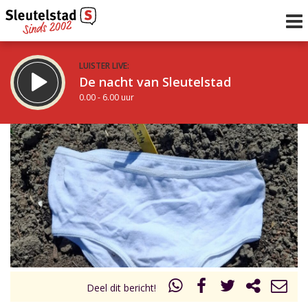
LUISTER LIVE:
De nacht van Sleutelstad
0.00 - 6.00 uur
STRAKS:
De ochtend van Sleutelstad
6.00 - 12.00 uur
uur 1 van 0
Vorig uur
Volgend uur
Inklappen
Deel dit bericht!