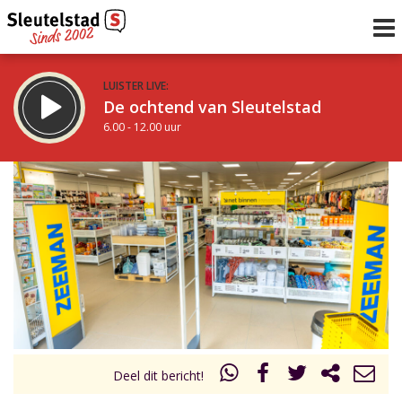
LUISTER LIVE:
De ochtend van Sleutelstad
6.00 - 12.00 uur
STRAKS:
De middag van Sleutelstad
12.00 - 18.00 uur
uur 1 van 0
Vorig uur
Volgend uur
Inklappen
Deel dit bericht!