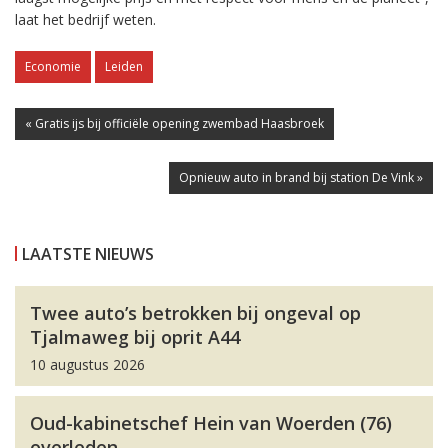
laat het bedrijf weten.
Economie
Leiden
« Gratis ijs bij officiële opening zwembad Haasbroek
Opnieuw auto in brand bij station De Vink »
LAATSTE NIEUWS
Twee auto’s betrokken bij ongeval op
Tjalmaweg bij oprit A44
10 augustus 2026
Oud-kabinetschef Hein van Woerden (76)
overleden