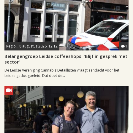
Regio, , 8 augustus 2026, 12:12
1
Belangengroep Leidse coffeeshops: 'Blijf in gesprek met
sector'
De Leidse Vereniging Cannabis Detaillisten vraagt aandacht voor het
Leidse gedoogbeleid. Dat doet de...