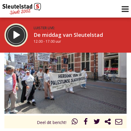
LUISTER LIVE:
De middag van Sleutelstad
12.00 - 17.00 uur
STRAKS:
Sleutelstad 30
17.00 - 19.00 uur
uur 1 van 0
Vorig uur
Volgend uur
Inklappen
Deel dit bericht!