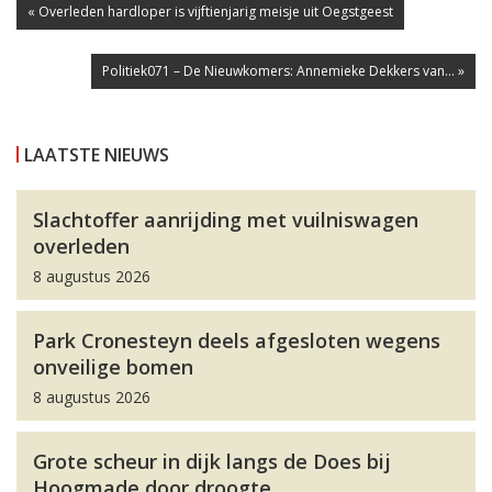
« Overleden hardloper is vijftienjarig meisje uit Oegstgeest
Politiek071 – De Nieuwkomers: Annemieke Dekkers van... »
LAATSTE NIEUWS
Slachtoffer aanrijding met vuilniswagen
overleden
8 augustus 2026
Park Cronesteyn deels afgesloten wegens
onveilige bomen
8 augustus 2026
Grote scheur in dijk langs de Does bij
Hoogmade door droogte